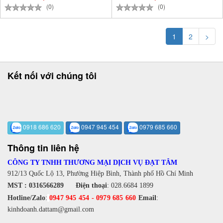
(0)
(0)
1
2
>
Kết nối với chúng tôi
0918 686 620
0947 945 454
0979 685 660
Thông tin liên hệ
CÔNG TY TNHH THƯƠNG MẠI DỊCH VỤ ĐẠT TÂM
912/13 Quốc Lộ 13, Phường Hiệp Bình, Thành phố Hồ Chí Minh
MST : 0316566289
Điện thoại
:
028.6684 1899
Hotline/Zalo
:
0947 945 454
-
0979 685 660
Email
:
kinhdoanh.dattam@gmail.com