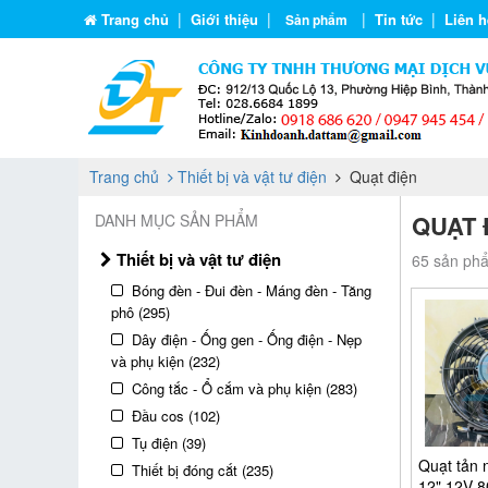
|
|
|
|
Trang chủ
Giới thiệu
Tin tức
Liên h
Sản phẩm
Trang chủ
Thiết bị và vật tư điện
Quạt điện
QUẠT 
DANH MỤC SẢN PHẨM
Thiết bị và vật tư điện
65 sản phẩ
Bóng đèn - Đui đèn - Máng đèn - Tăng
phô (295)
Dây điện - Ống gen - Ống điện - Nẹp
và phụ kiện (232)
Công tắc - Ổ cắm và phụ kiện (283)
Đầu cos (102)
Tụ điện (39)
Quạt tản 
Thiết bị đóng cắt (235)
12" 12V 