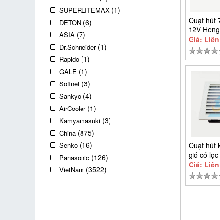
(1)
SUPERLITEMAX
Quạt hút
(6)
DETON
12V Heng
(7)
ASIA
HD7025S
Giá: Liên
(1)
Dr.Schneider
(1)
Rapido
(1)
GALE
(3)
Soffnet
(4)
Sankyo
(1)
AirCooler
(3)
Kamyamasuki
(875)
China
(16)
Senko
Quạt hút
gió có lọc
(126)
Panasonic
FKL5522.
Giá: Liên
(3522)
VietNam