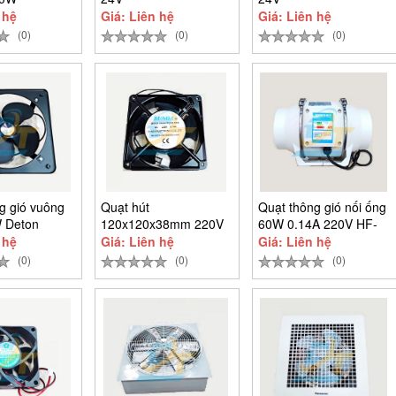
 hệ
Giá: Liên hệ
Giá: Liên hệ
(0)
(0)
(0)
g gió vuông
Quạt hút
Quạt thông gió nối ống
 Deton
120x120x38mm 220V
60W 0.14A 220V HF-
 (Không lá
Runda AC12038S220H
125
 hệ
Giá: Liên hệ
Giá: Liên hệ
(0)
(0)
(0)