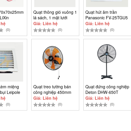
 70x70x25mm
Quạt thông gió vuông 1
Quạt hút âm trần
LiXin
lá sách, 1 mặt lưới
Panasonic FV-25TGU5
12M
600x600mm
 hệ
Giá: Liên hệ
Giá: Liên hệ
(0)
(0)
(0)
 kèm miệng
Quạt treo tường bán
Quạt đứng công nghiệp
 bụi Leipole
công nghiệp 450mm
Deton DHW-650T
230
80W Asia Vina
 hệ
Giá: Liên hệ
Giá: Liên hệ
(0)
(0)
(0)