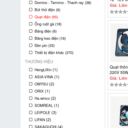
Domino - Termino - Thanh ray (38)
Giá: Liên
Bút thử điện (6)
Quạt điện (65)
Ống ruột gà (18)
Bảng điện (6)
Băng keo điện (16)
Đèn pin (33)
Thiết bị điện khác (370)
THƯƠNG HIỆU
Quạt thôn
(1)
HengLiXin
220V 55W
(1)
ASIA-VINA
FADV30-4
Giá: Liên
(2)
OMYSU
(1)
ORIX
(2)
Ha.winco
(1)
SOMREAL
(3)
LEIPOLE
(2)
LIFAN
(4)
SAKAGUCHI