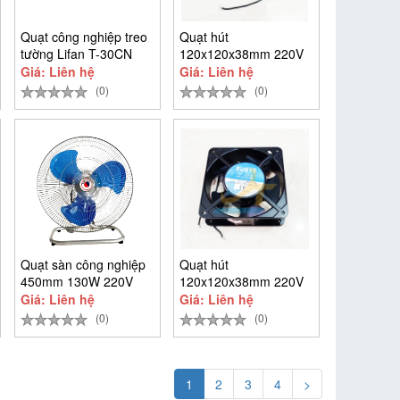
Quạt công nghiệp treo
Quạt hút
tường Lifan T-30CN
120x120x38mm 220V
Lunan AF2123XSL
Giá: Liên hệ
Giá: Liên hệ
(0)
(0)
Quạt sàn công nghiệp
Quạt hút
450mm 130W 220V
120x120x38mm 220V
Omysu FY-45
Sugye DP200A-
Giá: Liên hệ
Giá: Liên hệ
2123XSL
(0)
(0)
1
2
3
4
>