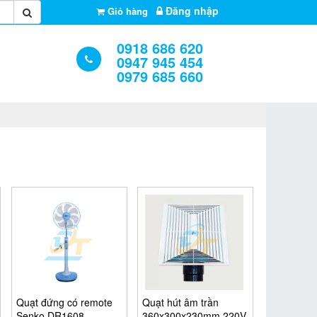
Đăng nhập
Giỏ hàng
0918 686 620
0947 945 454
0979 685 660
Quạt đứng có remote
Quạt hút âm trần
Senko DR1608
360x300x230mm 220V