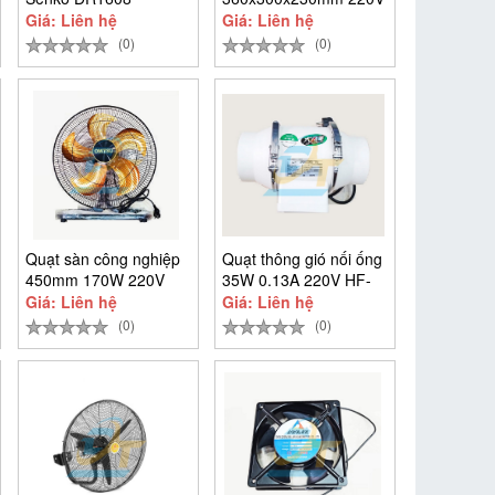
45W Asia V04001
Giá: Liên hệ
Giá: Liên hệ
(0)
(0)
Quạt sàn công nghiệp
Quạt thông gió nối ống
450mm 170W 220V
35W 0.13A 220V HF-
Omysu OMF-45
100
Giá: Liên hệ
Giá: Liên hệ
(0)
(0)