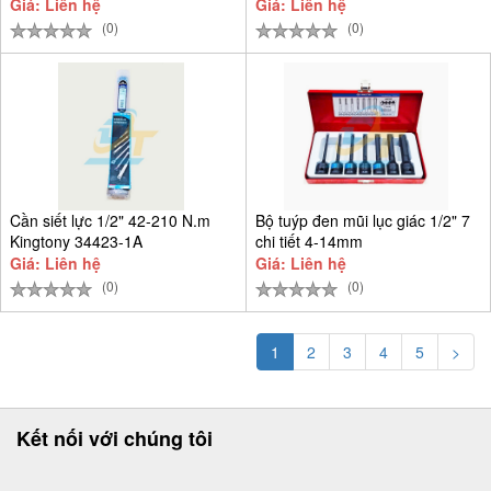
Giá: Liên hệ
Giá: Liên hệ
(0)
(0)
Cần siết lực 1/2" 42-210 N.m
Bộ tuýp đen mũi lục giác 1/2" 7
Kingtony 34423-1A
chi tiết 4-14mm
Giá: Liên hệ
Giá: Liên hệ
(0)
(0)
1
2
3
4
5
>
Kết nối với chúng tôi