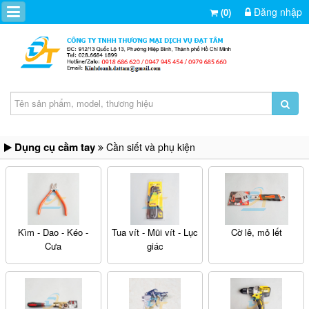
Đăng nhập
(0)
Dụng cụ cầm tay
Cần siết và phụ kiện
Kìm - Dao - Kéo -
Tua vít - Mũi vít - Lục
Cờ lê, mỏ lết
Cưa
giác