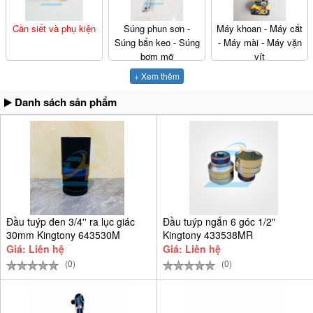
Cần siết và phụ kiện
Súng phun sơn -
Máy khoan - Máy cắt
Súng bắn keo - Súng
- Máy mài - Máy vặn
bơm mỡ
vít
+ Xem thêm
Danh sách sản phẩm
Đầu tuýp đen 3/4'' ra lục giác
Đầu tuýp ngắn 6 góc 1/2"
30mm Kingtony 643530M
Kingtony 433538MR
Giá: Liên hệ
Giá: Liên hệ
(0)
(0)