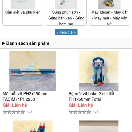
Cần siết và phụ kiện
Súng phun sơn -
Máy khoan - Máy cắt
Súng bắn keo - Súng
- Máy mài - Máy vặn
bơm mỡ
vít
+ Xem thêm
Danh sách sản phẩm
Mũi bắt vít PH2x250mm
Bộ mũi vít bake 2 chi tiết
TACIM71PH2250
PH1x50mm Total
TACIM71PH150
Giá: Liên hệ
Giá: Liên hệ
(0)
(0)