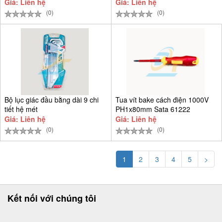
Giá: Liên hệ
Giá: Liên hệ
(0)
(0)
Bộ lục giác đầu bằng dài 9 chi
Tua vít bake cách điện 1000V
tiết hệ mét
PH1x80mm Sata 61222
Giá: Liên hệ
Giá: Liên hệ
(0)
(0)
1
2
3
4
5
>
Kết nối với chúng tôi