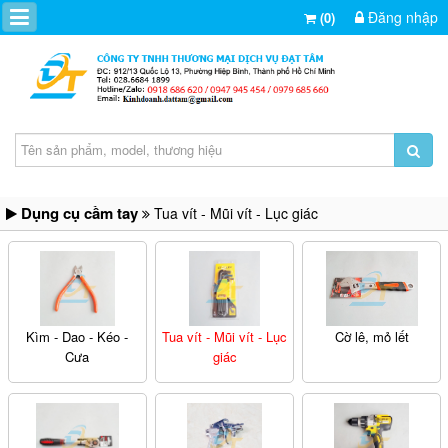
Đăng nhập
(0)
Dụng cụ cầm tay
Tua vít - Mũi vít - Lục giác
Kìm - Dao - Kéo -
Tua vít - Mũi vít - Lục
Cờ lê, mỏ lết
Cưa
giác