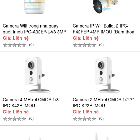
Camera Wifi trong nhà quay
Camera IP Wifi Bullet 2 IPC-
quét Imou IPC-A32EP-L-V3 3MP
F42FEP 4MP IMOU (Đàm thoại
2K
+ Có
Giá: Liên hệ
Giá: Liên hệ
(0)
(0)
Camera 4 MPixel CMOS 1/3”
Camera 2 MPixel CMOS 1/2.7”
IPC-K42P-IMOU
IPC-K22P-IMOU
Giá: Liên hệ
Giá: Liên hệ
(0)
(0)