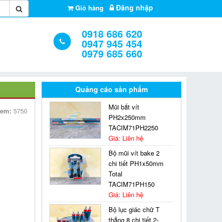
Đăng nhập
Giỏ hàng
0918 686 620
0947 945 454
0979 685 660
Quảng cáo sản phẩm
Mũi bắt vít
xem:
5750
PH2x250mm
TACIM71PH2250
Giá: Liên hệ
Bộ mũi vít bake 2
chi tiết PH1x50mm
Total
TACIM71PH150
Giá: Liên hệ
Bộ lục giác chữ T
thẳng 8 chi tiết 2-