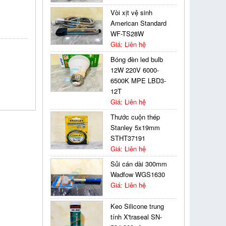
Vòi xịt vệ sinh
American Standard
WF-TS28W
Giá: Liên hệ
Bóng đèn led bulb
12W 220V 6000-
6500K MPE LBD3-
12T
Giá: Liên hệ
Thước cuộn thép
Stanley 5x19mm
STHT37191
Giá: Liên hệ
Sủi cán dài 300mm
Wadfow WGS1630
Giá: Liên hệ
Keo Silicone trung
tính X'traseal SN-