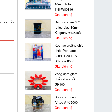
10mm Total
THHW80816
Giá: Liên hệ
t huy hết
Đầu tuýp đen 3/4''
ra lục giác 30mm
Kingtony 643530M
Giá: Liên hệ
Keo tạo gioăng chịu
nhiệt Permatex
650°F Red RTV
Silicone 85gr
Giá: Liên hệ
Vòng đệm giảm
chấn khớp nối
GR100
Giá: Liên hệ
Bộ lọc khí nén
Airtac AFC2000
Giá: Liên hệ