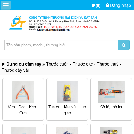
Đăng nhập
(0)
Dụng cụ cầm tay
Thước cuộn - Thước eke - Thước thuỷ -
Thước dây vải
Kìm - Dao - Kéo -
Tua vít - Mũi vít - Lục
Cờ lê, mỏ lết
Cưa
giác