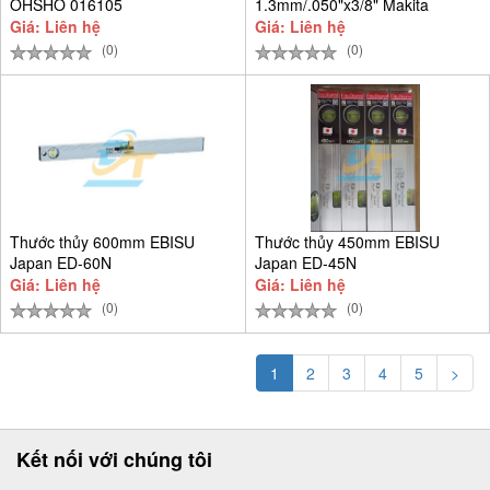
OHSHO 016105
1.3mm/.050"x3/8" Makita
196208-3
Giá: Liên hệ
Giá: Liên hệ
(0)
(0)
Thước thủy 600mm EBISU
Thước thủy 450mm EBISU
Japan ED-60N
Japan ED-45N
Giá: Liên hệ
Giá: Liên hệ
(0)
(0)
1
2
3
4
5
>
Kết nối với chúng tôi