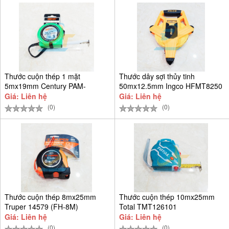
Thước cuộn thép 1 mặt
Thước dây sợi thủy tinh
5mx19mm Century PAM-
50mx12.5mm Ingco HFMT8250
CEN5M-T
Giá: Liên hệ
Giá: Liên hệ
(0)
(0)
Thước cuộn thép 8mx25mm
Thước cuộn thép 10mx25mm
Truper 14579 (FH-8M)
Total TMT126101
Giá: Liên hệ
Giá: Liên hệ
(0)
(0)