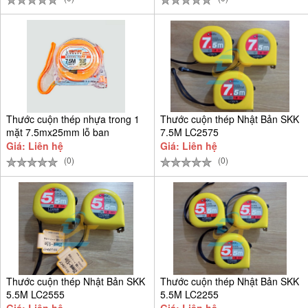
Thước cuộn thép nhựa trong 1
Thước cuộn thép Nhật Bản SKK
mặt 7.5mx25mm lỗ ban
7.5M LC2575
Giá: Liên hệ
Giá: Liên hệ
(0)
(0)
Thước cuộn thép Nhật Bản SKK
Thước cuộn thép Nhật Bản SKK
5.5M LC2555
5.5M LC2255