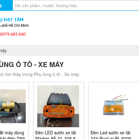
ệ
máy
ÙNG Ô TÔ - XE MÁY
m tìm thấy trong Phụ tùng ô tô - Xe máy
tắt máy dùng
Đèn LED sườn xe tải
Đèn Led sườn xe tải
hát điện D59-
Marker AE-01-208 9-
24V RunLai RL-5006