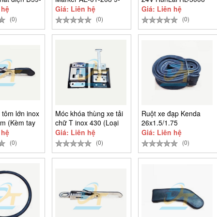
2V
36V
 hệ
Giá: Liên hệ
Giá: Liên hệ
(0)
(0)
(0)
 tôm lớn inox
Móc khóa thùng xe tải
Ruột xe đạp Kenda
m (Kèm tay
chữ T inox 430 (Loại
26x1.5/1.75
u)
dài)
 hệ
Giá: Liên hệ
Giá: Liên hệ
(0)
(0)
(0)