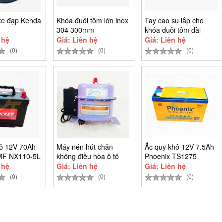
xe đạp Kenda
Khóa đuôi tôm lớn inox
Tay cao su lắp cho
304 300mm
khóa đuôi tôm dài
10cm
 hệ
Giá: Liên hệ
Giá: Liên hệ
(0)
(0)
(0)
hô 12V 70Ah
Máy nén hút chân
Ắc quy khô 12V 7.5Ah
MF NX110-5L
không điều hòa ô tô
Phoenix TS1275
220V 375W Yan Mu
 hệ
Giá: Liên hệ
Giá: Liên hệ
(0)
(0)
(0)