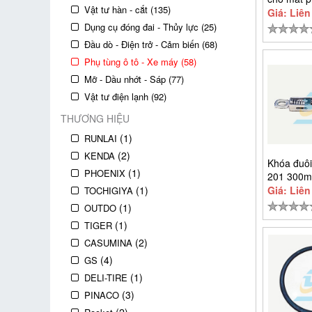
Vật tư hàn - cắt (135)
105-05 1
Giá: Liên
Dụng cụ đóng đai - Thủy lực (25)
Đầu dò - Điện trở - Cảm biến (68)
Phụ tùng ô tô - Xe máy (58)
Mỡ - Dầu nhớt - Sáp (77)
Vật tư điện lạnh (92)
THƯƠNG HIỆU
(1)
RUNLAI
(2)
KENDA
Khóa đuôi
(1)
PHOENIX
201 300m
bọc cao s
(1)
Giá: Liên
TOCHIGIYA
(1)
OUTDO
(1)
TIGER
(2)
CASUMINA
(4)
GS
(1)
DELI-TIRE
(3)
PINACO