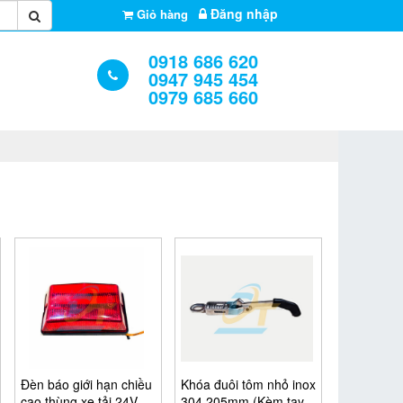
Đăng nhập
Giỏ hàng
0918 686 620
0947 945 454
0979 685 660
Đèn báo giới hạn chiều
Khóa đuôi tôm nhỏ inox
cao thùng xe tải 24V
304 205mm (Kèm tay