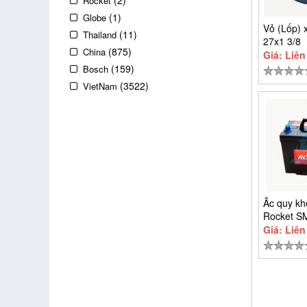
(2)
Rocket
(1)
Globe
Vỏ (Lốp) 
(11)
Thailand
27x1 3/8
(875)
China
Giá: Liên
(159)
Bosch
(3522)
VietNam
Ắc quy k
Rocket S
Giá: Liên