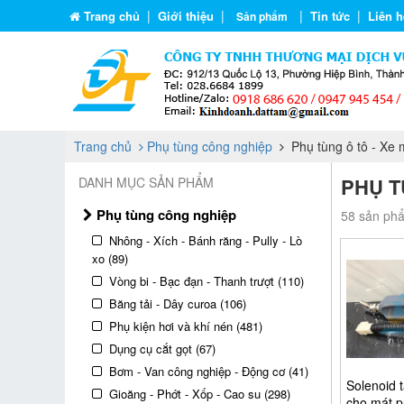
|
|
|
|
Trang chủ
Giới thiệu
Tin tức
Liên h
Sản phẩm
Trang chủ
Phụ tùng công nghiệp
Phụ tùng ô tô - Xe 
PHỤ T
DANH MỤC SẢN PHẨM
Phụ tùng công nghiệp
58 sản phẩ
Nhông - Xích - Bánh răng - Pully - Lò
xo (89)
Vòng bi - Bạc đạn - Thanh trượt (110)
Băng tải - Dây curoa (106)
Phụ kiện hơi và khí nén (481)
Dụng cụ cắt gọt (67)
Bơm - Van công nghiệp - Động cơ (41)
Solenoid 
Gioăng - Phớt - Xốp - Cao su (298)
cho mát p