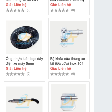
bọc cao su)
Giá: Liên hệ
Giá: Liên hệ
(0)
(0)
Ống nhựa luồn bọc dây
Bộ khóa cửa thùng xe
điện xe máy 5mm
tải (Đá cửa) inox 304
(Cuộn 85m)
Giá: Liên hệ
Giá: Liên hệ
(0)
(0)