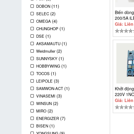
(11)
DOBON
Biến dòng
(2)
SELEC
200/5A iL
(4)
OMEGA
Giá: Liên
(1)
CHUNGHOP
(1)
DSE
(1)
AKSAMAUTU
(2)
Weidmuller
(1)
SUNNYSKY
(1)
HOBBYWING
(1)
TOCOS
(3)
LEIPOLE
(1)
SAMWON-ACT
Khởi động
220V 1NO
(3)
VINASEMI
LC1E251
Giá: Liên
(2)
WINSUN
(2)
MIRO
(7)
ENERGIZER
(1)
BISEN
(9)
YONGSUNG