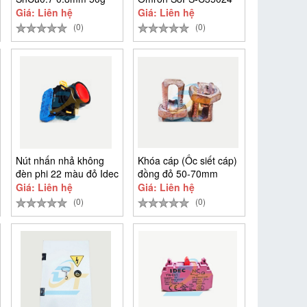
Giá: Liên hệ
Giá: Liên hệ
(0)
(0)
Nút nhấn nhả không
Khóa cáp (Ốc siết cáp)
đèn phi 22 màu đỏ Idec
đồng đỏ 50-70mm
Giá: Liên hệ
Giá: Liên hệ
(0)
(0)