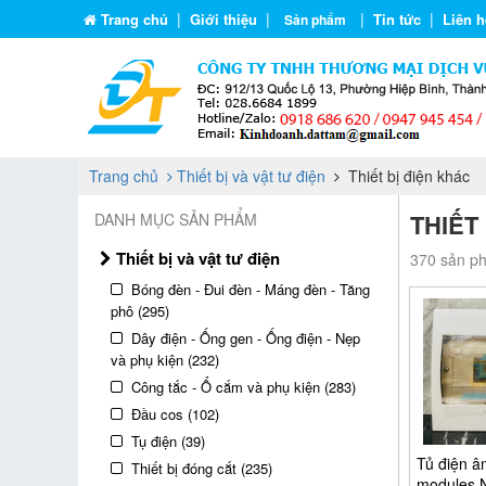
|
|
|
|
Trang chủ
Giới thiệu
Tin tức
Liên h
Sản phẩm
Trang chủ
Thiết bị và vật tư điện
Thiết bị điện khác
THIẾT
DANH MỤC SẢN PHẨM
Thiết bị và vật tư điện
370 sản ph
Bóng đèn - Đui đèn - Máng đèn - Tăng
phô (295)
Dây điện - Ống gen - Ống điện - Nẹp
và phụ kiện (232)
Công tắc - Ổ cắm và phụ kiện (283)
Đầu cos (102)
Tụ điện (39)
Tủ điện â
Thiết bị đóng cắt (235)
modules 