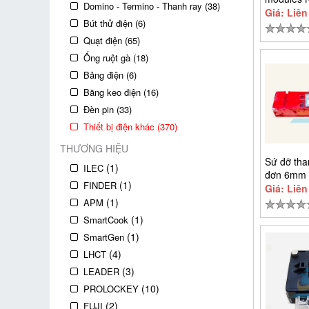
Domino - Termino - Thanh ray (38)
NDP108P
Giá: Liên
Bút thử điện (6)
Quạt điện (65)
Ống ruột gà (18)
Bảng điện (6)
Băng keo điện (16)
Đèn pin (33)
Thiết bị điện khác (370)
THƯƠNG HIỆU
Sứ đỡ tha
(1)
ILEC
đơn 6mm
(1)
FINDER
Giá: Liên
(1)
APM
(1)
SmartCook
(1)
SmartGen
(4)
LHCT
(3)
LEADER
(10)
PROLOCKEY
(2)
FUJI