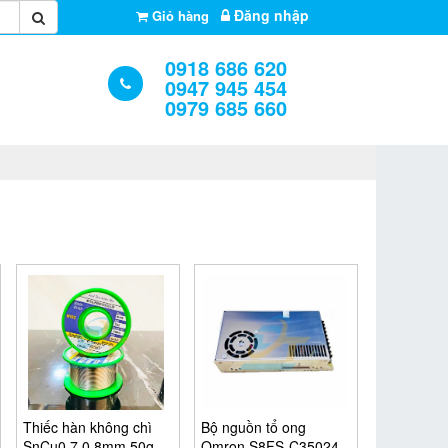
Đăng nhập
Giỏ hàng
0918 686 620
0947 945 454
0979 685 660
Thiếc hàn không chì
Bộ nguồn tổ ong
SnCu0.7 0.8mm 50g
Omron S8FS-C35024