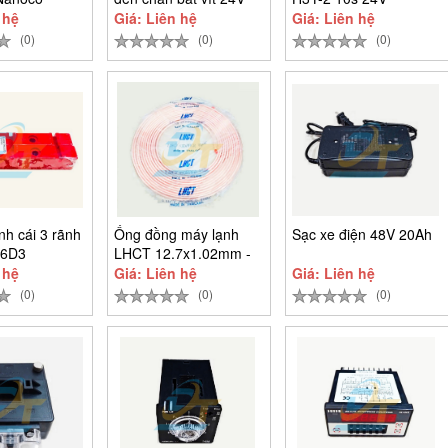
phi 19mm -
 hệ
Giá: Liên hệ
Giá: Liên hệ
(0)
(0)
(0)
nh cái 3 rãnh
Ống đồng máy lạnh
Sạc xe điện 48V 20Ah
 6D3
LHCT 12.7x1.02mm -
Cuộn 15m
 hệ
Giá: Liên hệ
Giá: Liên hệ
(0)
(0)
(0)