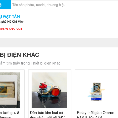
ệ
 BỊ ĐIỆN KHÁC
ẩm tìm thấy trong Thiết bị điện khác
m tường 4-8
Đèn báo kim loại có
Relay thời gian Omron
Nanoco
đèn chân bắt vít 24V
H3Y-2 10s 24V