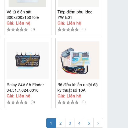
Vỏ tủ điện sắt
Tiếp điểm phụ Idec
300x200x150 tole
YW-E01
1.2mm
Giá: Liên hệ
Giá: Liên hệ
(0)
(0)
Relay 24V 6A Finder
Bộ điều khiển nhiệt độ
34.51.7.024.0010
kỹ thuật số 10A
Giá: Liên hệ
Giá: Liên hệ
(0)
(0)
1
2
3
4
5
>