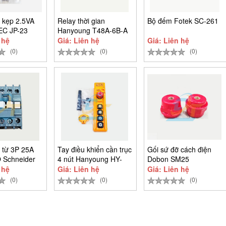
 kẹp 2.5VA
Relay thời gian
Bộ đếm Fotek SC-261
EC JP-23
Hanyoung T48A-6B-A
 hệ
Giá: Liên hệ
Giá: Liên hệ
(0)
(0)
(0)
 từ 3P 25A
Tay điều khiển cần trục
Gối sứ đỡ cách điện
 Schneider
4 nút Hanyoung HY-
Dobon SM25
0M5
1024SBB
 hệ
Giá: Liên hệ
Giá: Liên hệ
(0)
(0)
(0)