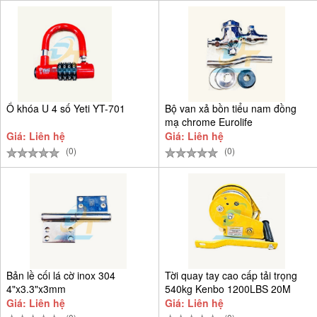
Ổ khóa U 4 số Yeti YT-701
Bộ van xả bồn tiểu nam đồng
mạ chrome Eurolife
Giá: Liên hệ
Giá: Liên hệ
(0)
(0)
Bản lề cối lá cờ inox 304
Tời quay tay cao cấp tải trọng
4"x3.3"x3mm
540kg Kenbo 1200LBS 20M
Giá: Liên hệ
Giá: Liên hệ