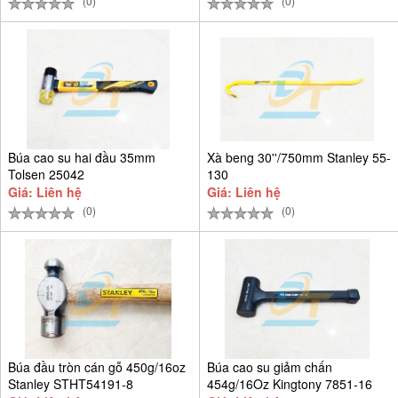
(0)
(0)
Búa cao su hai đầu 35mm
Xà beng 30''/750mm Stanley 55-
Tolsen 25042
130
Giá: Liên hệ
Giá: Liên hệ
(0)
(0)
Búa đầu tròn cán gỗ 450g/16oz
Búa cao su giảm chấn
Stanley STHT54191-8
454g/16Oz Kingtony 7851-16