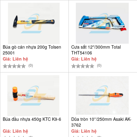
Búa gò cán nhựa 200g Tolsen
Cưa sắt 12"/300mm Total
25001
THT54106
Giá: Liên hệ
Giá: Liên hệ
(0)
(0)
Búa đầu nhựa 450g KTC K9-6
Dũa tròn 10''/250mm Asaki AK-
3762
Giá: Liên hệ
Giá: Liên hệ