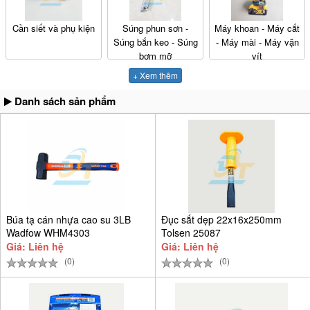
Cần siết và phụ kiện
Súng phun sơn -
Máy khoan - Máy cắt
Súng bắn keo - Súng
- Máy mài - Máy vặn
bơm mỡ
vít
+ Xem thêm
Danh sách sản phẩm
Búa tạ cán nhựa cao su 3LB
Đục sắt dẹp 22x16x250mm
Wadfow WHM4303
Tolsen 25087
Giá: Liên hệ
Giá: Liên hệ
(0)
(0)