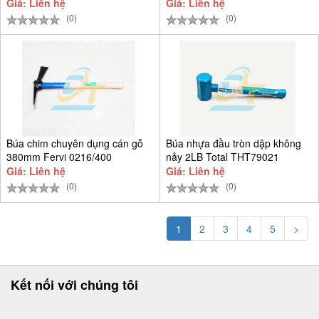
Giá: Liên hệ
Giá: Liên hệ
(0)
(0)
Búa chim chuyên dụng cán gỗ
Búa nhựa đầu tròn dập không
380mm Fervi 0216/400
nảy 2LB Total THT79021
Giá: Liên hệ
Giá: Liên hệ
(0)
(0)
1
2
3
4
5
>
Kết nối với chúng tôi