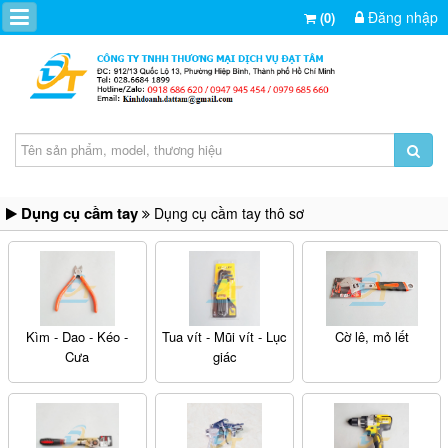
Đăng nhập
(0)
Dụng cụ cầm tay
Dụng cụ cầm tay thô sơ
Kìm - Dao - Kéo -
Tua vít - Mũi vít - Lục
Cờ lê, mỏ lết
Cưa
giác