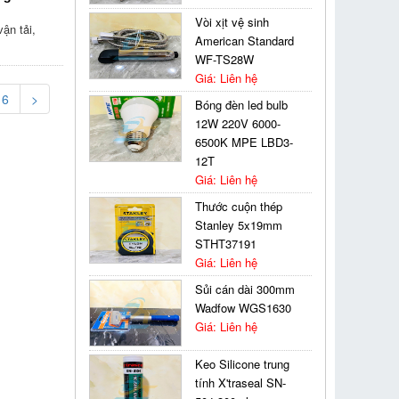
Vòi xịt vệ sinh
ận tải,
American Standard
WF-TS28W
Giá: Liên hệ
6
>
Bóng đèn led bulb
12W 220V 6000-
6500K MPE LBD3-
12T
Giá: Liên hệ
Thước cuộn thép
Stanley 5x19mm
STHT37191
Giá: Liên hệ
Sủi cán dài 300mm
Wadfow WGS1630
Giá: Liên hệ
Keo Silicone trung
tính X'traseal SN-