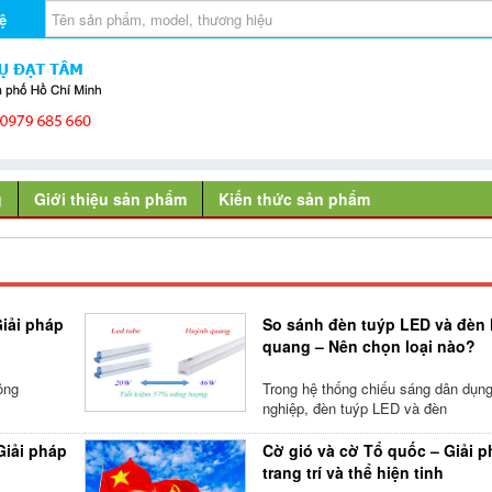
ệ
g
Giới thiệu sản phẩm
Kiến thức sản phẩm
Giải pháp
So sánh đèn tuýp LED và đèn
quang – Nên chọn loại nào?
ông
Trong hệ thống chiếu sáng dân dụn
nghiệp, đèn tuýp LED và đèn
Giải pháp
Cờ gió và cờ Tổ quốc – Giải 
trang trí và thể hiện tinh