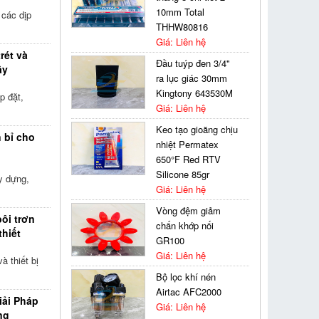
10mm Total
 các dịp
THHW80816
Giá: Liên hệ
rét và
Đầu tuýp đen 3/4''
ây
ra lục giác 30mm
Kingtony 643530M
p đặt,
Giá: Liên hệ
Keo tạo gioăng chịu
n bỉ cho
nhiệt Permatex
650°F Red RTV
Silicone 85gr
y dựng,
Giá: Liên hệ
Vòng đệm giảm
ôi trơn
chấn khớp nối
thiết
GR100
Giá: Liên hệ
à thiết bị
Bộ lọc khí nén
Airtac AFC2000
iải Pháp
Giá: Liên hệ
ng