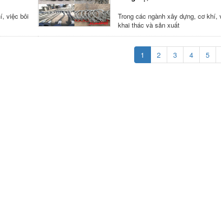
, việc bôi
Trong các ngành xây dựng, cơ khí, v
khai thác và sản xuất
1
2
3
4
5