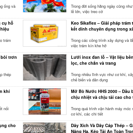
ng ống và
Trong đời sống hằng ngày cũng như
lễ lớn, việc treo cờ
g cụ hỗ
Keo Sikaflex – Giải pháp trám t
 hiệu
kết dính chuyên dụng trong x
eo trám
Trong các công trình xây dựng và lắ
việc trám kín khe hở
 bôi trơn
Lưới inox đan lỗ – Vật liệu bề
lọc, che chắn và trang
áp thép
Trong nhiều lĩnh vực như cơ khí, xâ
chế biến và dân dụng
n khí
Mỡ Bò Nước HHS 2000 – Dầu b
chịu nhiệt và chịu tải cao cho 
ết nối
Trong quá trình vận hành máy móc v
cơ khí, các chi tiết
dụng cho
Dây Xích Và Dây Cáp Thép – G
Nâng Hạ, Kéo Tải An Toàn Tro