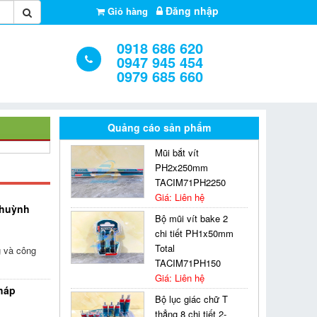
Đăng nhập
Giỏ hàng
0918 686 620
0947 945 454
0979 685 660
Quảng cáo sản phẩm
Mũi bắt vít
PH2x250mm
TACIM71PH2250
Giá: Liên hệ
 huỳnh
Bộ mũi vít bake 2
chi tiết PH1x50mm
Total
g và công
TACIM71PH150
Giá: Liên hệ
pháp
Bộ lục giác chữ T
thẳng 8 chi tiết 2-