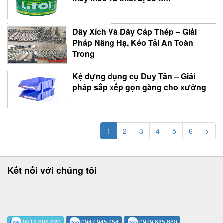
Dây Xích Và Dây Cáp Thép – Giải
Pháp Nâng Hạ, Kéo Tải An Toàn
Trong
Kệ đựng dụng cụ Duy Tân – Giải
pháp sắp xếp gọn gàng cho xưởng
1
2
3
4
5
6
>
Kết nối với chúng tôi
0918 686 620
0947 945 454
0979 685 660