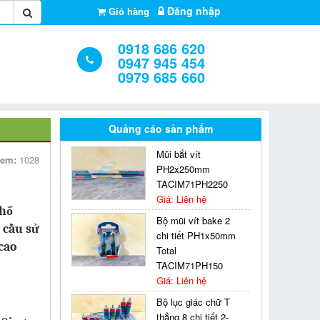
Đăng nhập
Giỏ hàng
0918 686 620
0947 945 454
0979 685 660
Quảng cáo sản phẩm
Mũi bắt vít
xem:
1028
PH2x250mm
TACIM71PH2250
Giá: Liên hệ
phổ
Bộ mũi vít bake 2
 cầu sử
chi tiết PH1x50mm
 cao
Total
TACIM71PH150
Giá: Liên hệ
Bộ lục giác chữ T
thẳng 8 chi tiết 2-