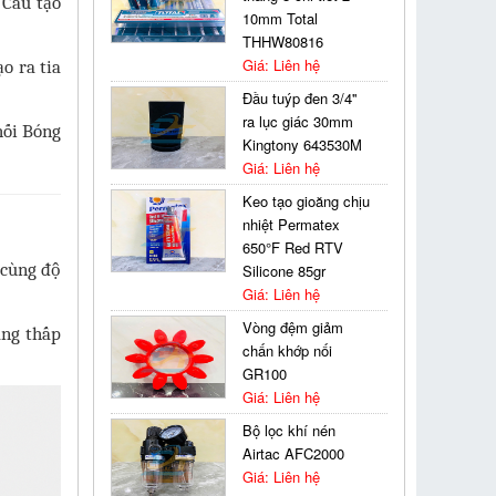
 Cấu tạo
10mm Total
THHW80816
Giá: Liên hệ
o ra tia
Đầu tuýp đen 3/4''
ra lục giác 30mm
Kingtony 643530M
Giá: Liên hệ
Keo tạo gioăng chịu
nhiệt Permatex
650°F Red RTV
 cùng độ
Silicone 85gr
Giá: Liên hệ
Vòng đệm giảm
áng thấp
chấn khớp nối
GR100
Giá: Liên hệ
Bộ lọc khí nén
Airtac AFC2000
Giá: Liên hệ