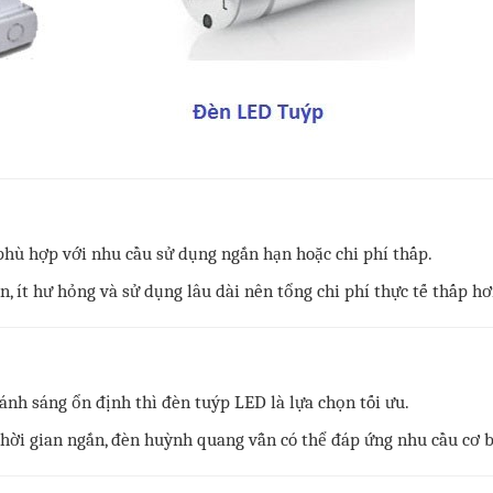
hù hợp với nhu cầu sử dụng ngắn hạn hoặc chi phí thấp.
, ít hư hỏng và sử dụng lâu dài nên tổng chi phí thực tế thấp hơ
 ánh sáng ổn định thì đèn tuýp LED là lựa chọn tối ưu.
thời gian ngắn, đèn huỳnh quang vẫn có thể đáp ứng nhu cầu cơ 