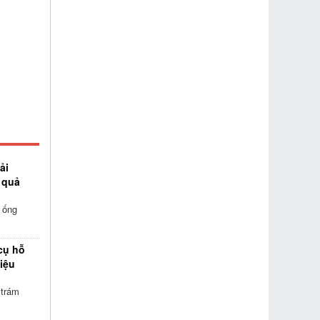
ải
 quả
 ống
cụ hỗ
iệu
 trám