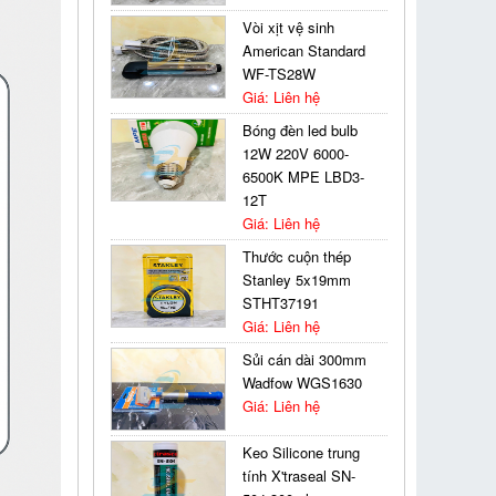
Vòi xịt vệ sinh
American Standard
WF-TS28W
Giá: Liên hệ
Bóng đèn led bulb
12W 220V 6000-
6500K MPE LBD3-
12T
Giá: Liên hệ
Thước cuộn thép
Stanley 5x19mm
STHT37191
Giá: Liên hệ
Sủi cán dài 300mm
Wadfow WGS1630
Giá: Liên hệ
Keo Silicone trung
tính X'traseal SN-