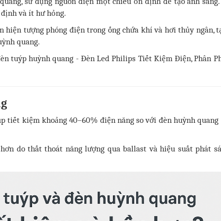
quang, sử dụng nguồn điện một chiều ổn định để tạo ánh sáng.
 định và ít hư hỏng.
 hiện tượng phóng điện trong ống chứa khí và hơi thủy ngân, tạ
huỳnh quang.
ng
iúp tiết kiệm khoảng 40–60% điện năng so với đèn huỳnh quang
hơn do thất thoát năng lượng qua ballast và hiệu suất phát s