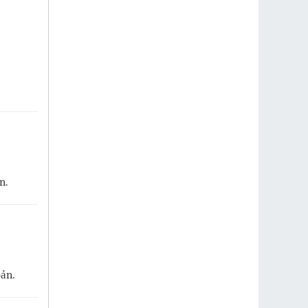
n.
bản.