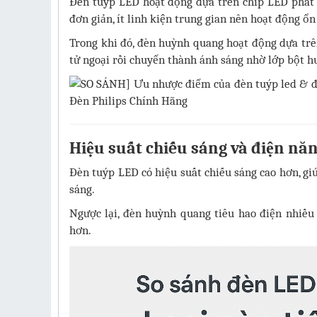
Đèn tuýp LED hoạt động dựa trên chip LED phát 
đơn giản, ít linh kiện trung gian nên hoạt động ổn
Trong khi đó, đèn huỳnh quang hoạt động dựa trên
tử ngoại rồi chuyển thành ánh sáng nhờ lớp bột 
Hiệu suất chiếu sáng và điện nă
Đèn tuýp LED có hiệu suất chiếu sáng cao hơn, g
sáng.
Ngược lại, đèn huỳnh quang tiêu hao điện nhiều 
hơn.