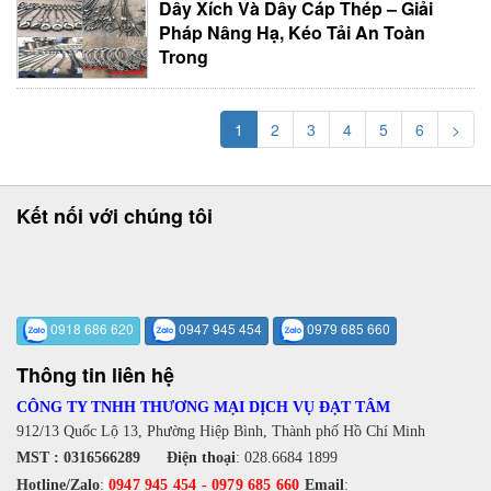
Dây Xích Và Dây Cáp Thép – Giải
Pháp Nâng Hạ, Kéo Tải An Toàn
Trong
1
2
3
4
5
6
>
Kết nối với chúng tôi
0918 686 620
0947 945 454
0979 685 660
Thông tin liên hệ
CÔNG TY TNHH THƯƠNG MẠI DỊCH VỤ ĐẠT TÂM
912/13 Quốc Lộ 13, Phường Hiệp Bình, Thành phố Hồ Chí Minh
MST : 0316566289
Điện thoại
:
028.6684 1899
Hotline/Zalo
:
0947 945 454
-
0979 685 660
Email
: