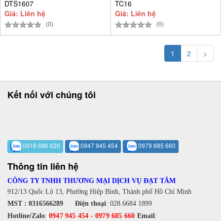
DTS1607
TC16
Giá: Liên hệ
Giá: Liên hệ
(0)
(0)
1
2
>
Kết nối với chúng tôi
0918 686 620
0947 945 454
0979 685 660
Thông tin liên hệ
CÔNG TY TNHH THƯƠNG MẠI DỊCH VỤ ĐẠT TÂM
912/13 Quốc Lộ 13, Phường Hiệp Bình, Thành phố Hồ Chí Minh
MST : 0316566289
Điện thoại
:
028.6684 1899
Hotline/Zalo
:
0947 945 454
-
0979 685 660
Email
: