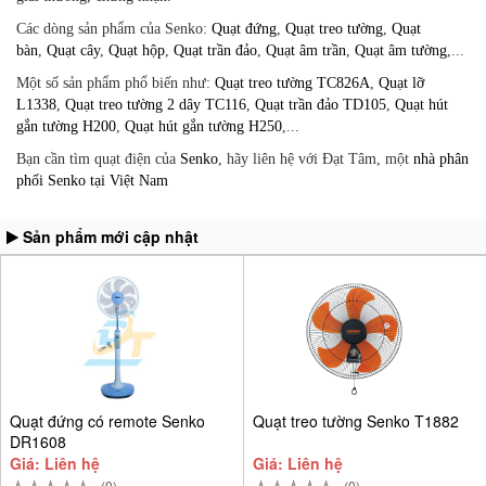
Các dòng sản phẩm của Senko:
Quạt đứng
,
Quạt treo tường
,
Quạt
bàn
,
Quạt cây
,
Quạt hộp
,
Quạt trần đảo
,
Quạt âm trần
,
Quạt âm tường
,...
Một số sản phẩm phổ biến như:
Quạt treo tường TC826A
,
Quạt lỡ
L1338
,
Quạt treo tường 2 dây TC116
,
Quạt trần đảo TD105
,
Quạt hút
gắn tường H200
,
Quạt hút gắn tường H250
,...
Bạn cần tìm quạt điện của
Senko
, hãy liên hệ với Đạt Tâm, một
nhà phân
phối Senko tại Việt Nam
Sản phẩm mới cập nhật
Quạt đứng có remote Senko
Quạt treo tường Senko T1882
DR1608
Giá: Liên hệ
Giá: Liên hệ
(0)
(0)