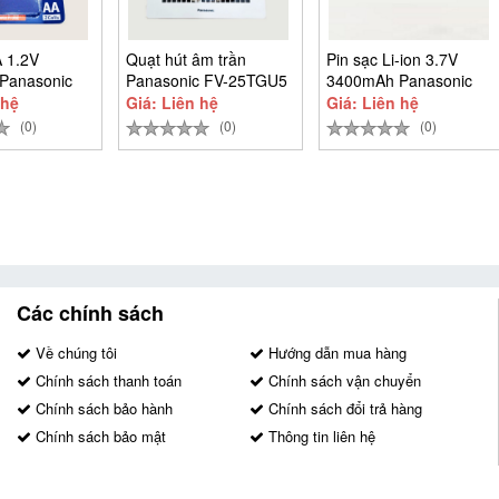
A 1.2V
Quạt hút âm trần
Pin sạc Li-ion 3.7V
Panasonic
Panasonic FV-25TGU5
3400mAh Panasonic
ro BK-
NCR18650B
 hệ
Giá: Liên hệ
Giá: Liên hệ
BT
(0)
(0)
(0)
Các chính sách
Về chúng tôi
Hướng dẫn mua hàng
Chính sách thanh toán
Chính sách vận chuyển
Chính sách bảo hành
Chính sách đổi trả hàng
Chính sách bảo mật
Thông tin liên hệ