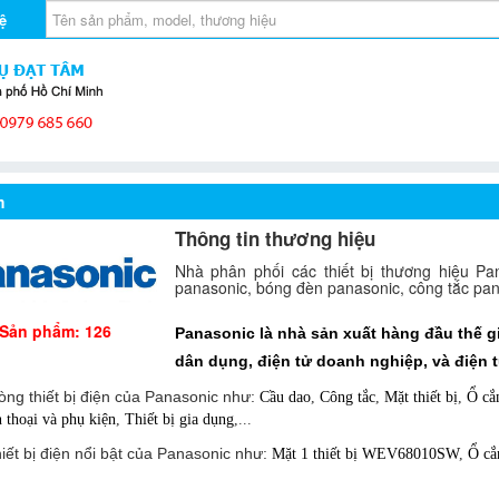
ệ
m
Thông tin thương hiệu
Nhà phân phối các thiết bị thương hiệu P
panasonic, bóng đèn panasonic, công tắc pana
Sản phẩm: 126
Panasonic
là nhà sản xuất hàng đầu thế gi
dân dụng, điện tử doanh nghiệp, và điện 
ng thiết bị điện của Panasonic như:
Cầu dao
,
Công tắc
,
Mặt thiết bị
,
Ổ c
 thoại và phụ kiện
,
Thiết bị gia dụng
,...
hiết bị điện nổi bật của Panasonic như:
Mặt 1 thiết bị WEV68010SW
,
Ổ c