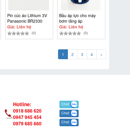
Pin cúc áo Lithium 3V
Bầu áp lực cho máy
Panasonic BR2330
bơm tăng áp
0.9kgf/cm2 Panasonic
Giá: Liên hệ
Giá: Liên hệ
(0)
(0)
1
2
3
4
>
Hotline:
Chat:
0918 686 620
Chat:
0947 945 454
Chat:
0979 685 660