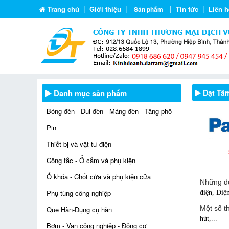
|
|
|
|
Trang chủ
Giới thiệu
Tin tức
Liên h
Sản phẩm
Danh mục sản phẩm
Đạt Tâ
Bóng đèn - Đui đèn - Máng đèn - Tăng phô
Pin
Thiết bị và vật tư điện
Công tắc - Ổ cắm và phụ kiện
Ổ khóa - Chốt cửa và phụ kiện cửa
Những dò
Phụ tùng công nghiệp
điện
,
Điện
Một số t
Que Hàn-Dụng cụ hàn
hút
,...
Bơm - Van công nghiệp - Động cơ