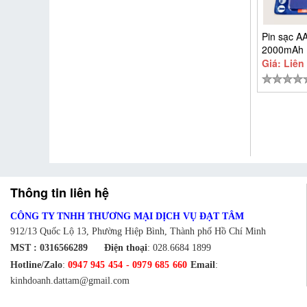
Pin sạc A
2000mAh 
Eneloop P
Giá: Liên
3MCCE/2
Thông tin liên hệ
CÔNG TY TNHH THƯƠNG MẠI DỊCH VỤ ĐẠT TÂM
912/13 Quốc Lộ 13, Phường Hiệp Bình, Thành phố Hồ Chí Minh
MST : 0316566289
Điện thoại
:
028.6684 1899
Hotline/Zalo
:
0947 945 454
-
0979 685 660
Email
:
kinhdoanh.dattam@gmail.com