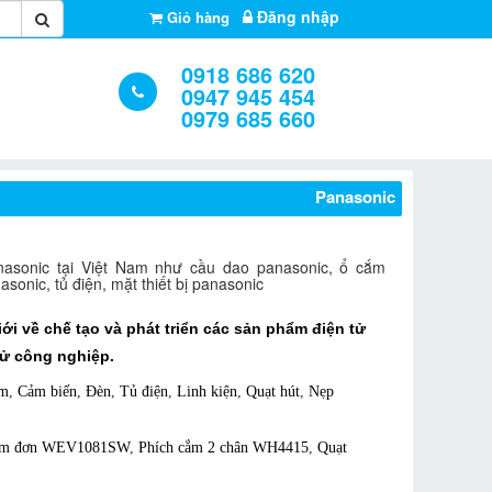
Đăng nhập
Giỏ hàng
0918 686 620
0947 945 454
0979 685 660
Panasonic
anasonic tại Việt Nam như cầu dao panasonic, ổ cắm
sonic, tủ điện, mặt thiết bị panasonic
ới về chế tạo và phát triển các sản phẩm điện tử
tử công nghiệp.
ắm
,
Cảm biến
,
Đèn
,
Tủ điện
,
Linh kiện
,
Quạt hút
,
Nẹp
ắm đơn WEV1081SW
,
Phích cắm 2 chân WH4415
,
Quạt