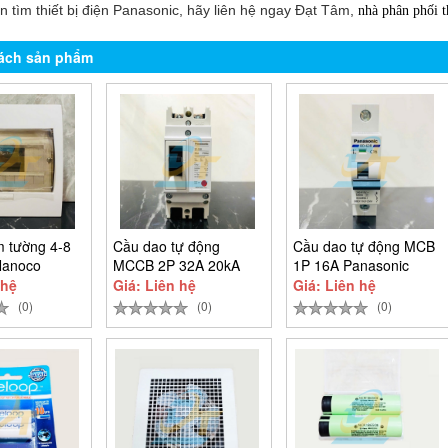
 tìm thiết bị điện Panasonic, hãy liên hệ ngay Đạt Tâm,
nhà phân phối t
ách sản phẩm
m tường 4-8
Cầu dao tự động
Cầu dao tự động MCB
Nanoco
MCCB 2P 32A 20kA
1P 16A Panasonic
Panasonic
BBD1161CNV
 hệ
Giá: Liên hệ
Giá: Liên hệ
BBSF2232CTCV
(0)
(0)
(0)