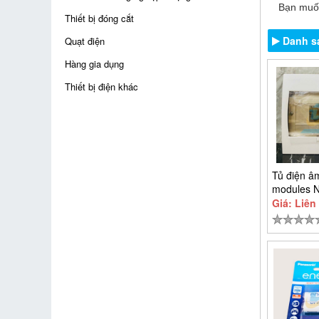
Bạn muốn
Thiết bị đóng cắt
Danh s
Quạt điện
Hàng gia dụng
Thiết bị điện khác
Tủ điện â
modules 
NDP108P
Giá: Liên