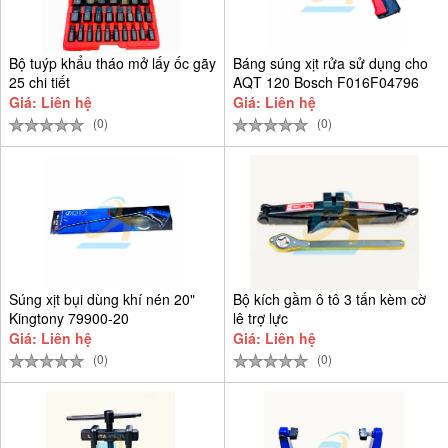
Bộ tuýp khẩu tháo mở lấy ốc gãy
Báng súng xịt rửa sử dụng cho
25 chi tiết
AQT 120 Bosch F016F04796
Giá: Liên hệ
Giá: Liên hệ
(0)
(0)
Súng xịt bụi dùng khí nén 20"
Bộ kích gầm ô tô 3 tấn kèm cờ
Kingtony 79900-20
lê trợ lực
Giá: Liên hệ
Giá: Liên hệ
(0)
(0)