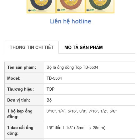
THÔNG TIN CHI TIẾT
MÔ TẢ SẢN PHẨM
Tên sản phẩm:
Bộ lã ống đồng Top TB-­5504
Model:
TB-­5504
Thương hiệu:
TOP
Đơn vị tính:
Bộ
1 bộ kẹp ống
3/16”, 1/4″, 5/16”, 3/8”, 7/16”, 1/2”, 5/8”
đồng:
1 dao cắt ống
1/8” đến 1-1/8” ( 3mm –> 28mm)
đồng: