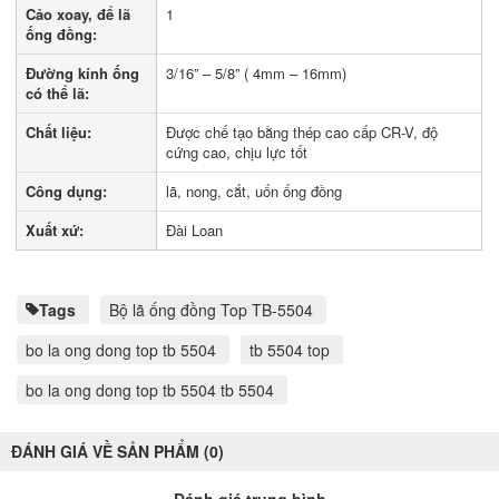
Cảo xoay, để lã
1
ống đồng:
Đường kính ống
3/16” – 5/8” ( 4mm – 16mm)
có thể lã:
Chất liệu:
Được chế tạo bằng thép cao cấp CR-V, độ
cứng cao, chịu lực tốt
Công dụng:
lã, nong, cắt, uốn ống đồng
Xuất xứ:
Đài Loan
Tags
Bộ lã ống đồng Top TB-­5504
bo la ong dong top tb 5504
tb 5504 top
bo la ong dong top tb 5504 tb 5504
ĐÁNH GIÁ VỀ SẢN PHẨM (0)
Đánh giá trung bình