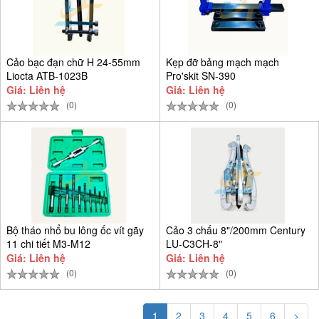
Cảo bạc đạn chữ H 24-55mm
Kẹp đỡ bảng mạch mạch
Liocta ATB-1023B
Pro'skit SN-390
Giá: Liên hệ
Giá: Liên hệ
(0)
(0)
Bộ tháo nhổ bu lông ốc vít gãy
Cảo 3 chấu 8"/200mm Century
11 chi tiết M3-M12
LU-C3CH-8"
Giá: Liên hệ
Giá: Liên hệ
(0)
(0)
1
2
3
4
5
6
>