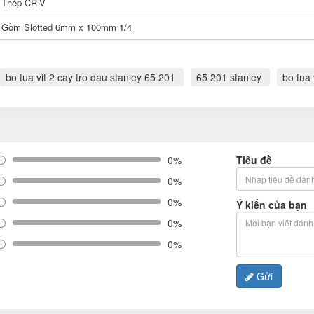
Thép CR-V
Gồm Slotted 6mm x 100mm 1/4
bo tua vit 2 cay tro dau stanley 65 201
65 201 stanley
bo tua 
0%
Tiêu đề
0%
0%
Ý kiến của bạn
0%
0%
Gửi