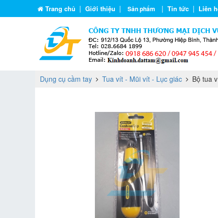
|
|
|
|
Trang chủ
Giới thiệu
Tin tức
Liên h
Sản phẩm
Dụng cụ cầm tay
Tua vít - Mũi vít - Lục giác
Bộ tua ví