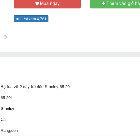
Mua ngay
Thêm vào giỏ h
Lượt xem 4,781
Bộ tua vít 2 cây trở đầu Stanley 65-201
65-201
Stanley
Cái
Vàng,đen