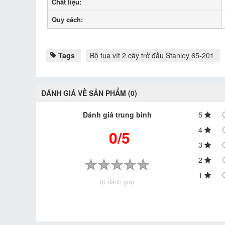
Chất liệu:
Quy cách:
Tags
Bộ tua vít 2 cây trở đầu Stanley 65-201
ĐÁNH GIÁ VỀ SẢN PHẨM (0)
Đánh giá trung bình
5
4
0/5
3
2
1
(0 đánh giá)