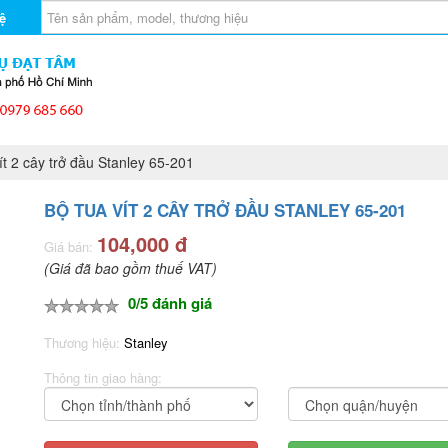
ệ
t 2 cây trở đầu Stanley 65-201
BỘ TUA VÍT 2 CÂY TRỞ ĐẦU STANLEY 65-201
104,000 đ
Giá bán:
(Giá đã bao gồm thuế VAT)
0/5 đánh giá
Thương hiệu:
Stanley
Thông tin giao hàng: