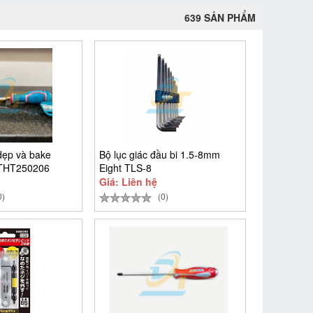
639 SẢN PHẨM
dẹp và bake
Bộ lục giác đầu bi 1.5-8mm
 THT250206
Eight TLS-8
Giá: Liên hệ
0)
(0)