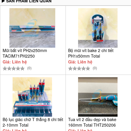
SẢN PHẨM LIÊN QUAN
Mũi bắt vít PH2x250mm
Bộ mũi vít bake 2 chi tiết
TACIM71PH2250
PH1x50mm Total
TACIM71PH150
Giá: Liên hệ
Giá: Liên hệ
(0)
(0)
Bộ lục giác chữ T thẳng 8 chi tiết
Tua vít 2 đầu dẹp và bake
2-10mm Total
160mm Total THT250206
Giá: Liên hệ
Giá: Liên hệ