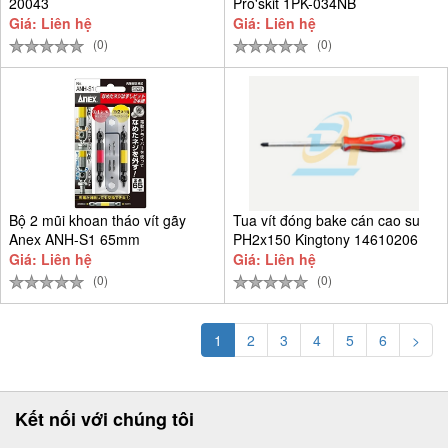
20043
Pro'skit 1PK-034NB
Giá: Liên hệ
Giá: Liên hệ
(0)
(0)
Bộ 2 mũi khoan tháo vít gãy
Tua vít đóng bake cán cao su
Anex ANH-S1 65mm
PH2x150 Kingtony 14610206
Giá: Liên hệ
Giá: Liên hệ
(0)
(0)
1
2
3
4
5
6
>
Kết nối với chúng tôi