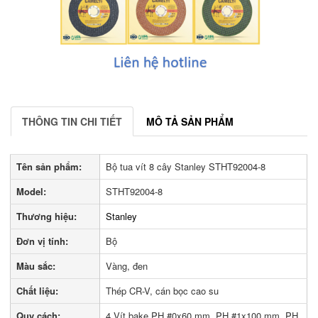
THÔNG TIN CHI TIẾT
MÔ TẢ SẢN PHẨM
Tên sản phẩm:
Bộ tua vít 8 cây Stanley STHT92004-8
Model:
STHT92004-8
Thương hiệu:
Stanley
Đơn vị tính:
Bộ
Màu sắc:
Vàng, đen
Chất liệu:
Thép CR-V, cán bọc cao su
Quy cách:
4 Vít bake PH #0x60 mm, PH #1x100 mm, PH