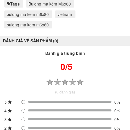
Tags
Bulong mạ kẽm M6x80
bulong ma kem m6x80
vietnam
bulong ma kem m6x80
ĐÁNH GIÁ VỀ SẢN PHẨM (0)
Đánh giá trung bình
0/5
(0 đánh giá)
5
0%
4
0%
3
0%
2
0%