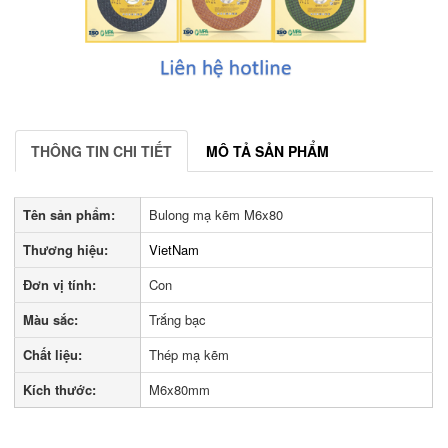
THÔNG TIN CHI TIẾT
MÔ TẢ SẢN PHẨM
Tên sản phẩm:
Bulong mạ kẽm M6x80
Thương hiệu:
VietNam
Đơn vị tính:
Con
Màu sắc:
Trắng bạc
Chất liệu:
Thép mạ kẽm
Kích thước:
M6x80mm