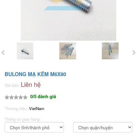
BULONG MẠ KẼM M6X80
Liên hệ
Giá bán:
0/5 đánh giá
Thương hiệu:
VietNam
Thông tin giao hàng: