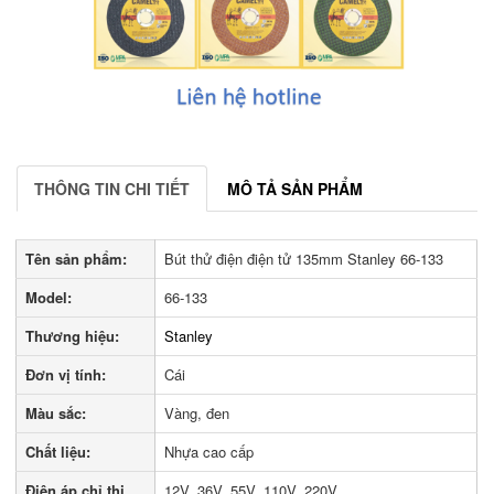
THÔNG TIN CHI TIẾT
MÔ TẢ SẢN PHẨM
Tên sản phẩm:
Bút thử điện điện tử 135mm Stanley 66-133
Model:
66-133
Thương hiệu:
Stanley
Đơn vị tính:
Cái
Màu sắc:
Vàng, đen
Chất liệu:
Nhựa cao cấp
Điện áp chỉ thị
12V, 36V, 55V, 110V, 220V