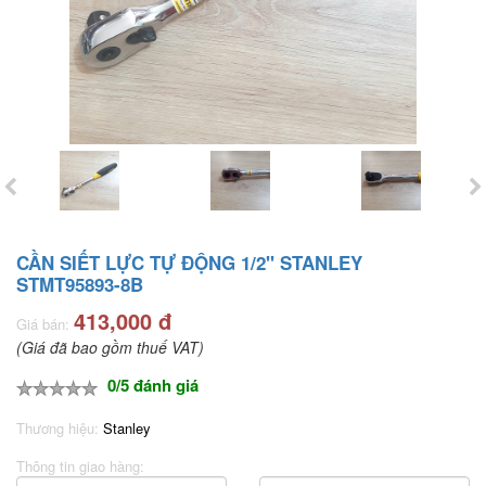
CẦN SIẾT LỰC TỰ ĐỘNG 1/2" STANLEY
STMT95893-8B
413,000 đ
Giá bán:
(Giá đã bao gồm thuế VAT)
0/5 đánh giá
Thương hiệu:
Stanley
Thông tin giao hàng: