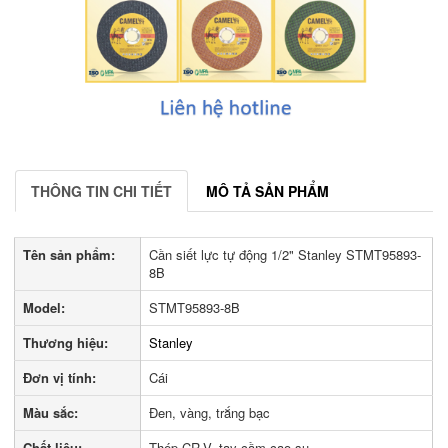
THÔNG TIN CHI TIẾT
MÔ TẢ SẢN PHẨM
Tên sản phẩm:
Cần siết lực tự động 1/2" Stanley STMT95893-
8B
Model:
STMT95893-8B
Thương hiệu:
Stanley
Đơn vị tính:
Cái
Màu sắc:
Đen, vàng, trắng bạc
Chất liệu:
Thép CR-V, tay cầm cao su