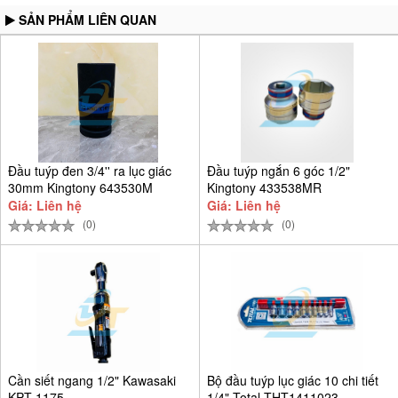
SẢN PHẨM LIÊN QUAN
Đầu tuýp đen 3/4'' ra lục giác
Đầu tuýp ngắn 6 góc 1/2"
30mm Kingtony 643530M
Kingtony 433538MR
Giá: Liên hệ
Giá: Liên hệ
(0)
(0)
Cần siết ngang 1/2" Kawasaki
Bộ đầu tuýp lục giác 10 chi tiết
KPT-1175
1/4" Total THT1411023