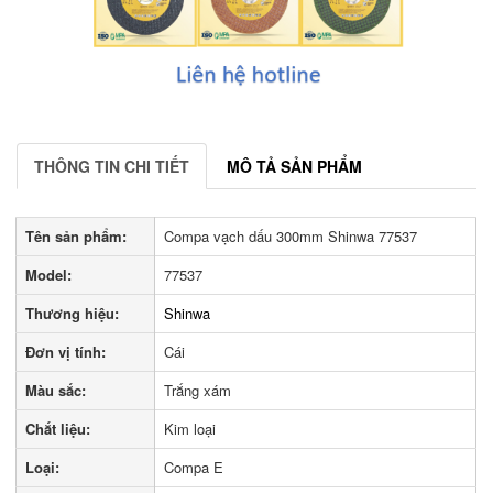
THÔNG TIN CHI TIẾT
MÔ TẢ SẢN PHẨM
Tên sản phẩm:
Compa vạch dấu 300mm Shinwa 77537
Model:
77537
Thương hiệu:
Shinwa
Đơn vị tính:
Cái
Màu sắc:
Trắng xám
Chắt liệu:
Kim loại
Loại:
Compa E