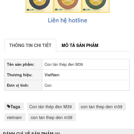
THÔNG TIN CHI TIẾT
MÔ TẢ SẢN PHẨM
Tên sản phẩm:
Con tán thép đen M39
Thương hiệu:
VietNam
Đơn vị tính:
Con
Tags
Con tán thép đen M39
con tan thep den m39
vietnam
con tan thep den m39
ĐÁNH GIÁ VỀ SẢN PHẨM (0)