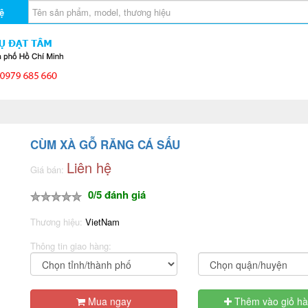
ệ
CÙM XÀ GỖ RĂNG CÁ SẤU
Liên hệ
Giá bán:
0/5 đánh giá
Thương hiệu:
VietNam
Thông tin giao hàng:
Mua ngay
Thêm vào giỏ h