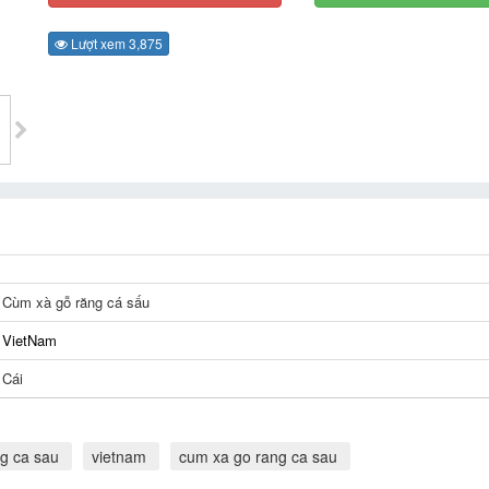
Lượt xem 3,875
Cùm xà gỗ răng cá sấu
VietNam
Cái
g ca sau
vietnam
cum xa go rang ca sau