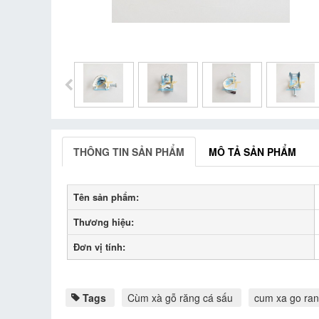
THÔNG TIN SẢN PHẨM
MÔ TẢ SẢN PHẨM
Tên sản phẩm:
Thương hiệu:
Đơn vị tính:
Tags
Cùm xà gỗ răng cá sấu
cum xa go ran