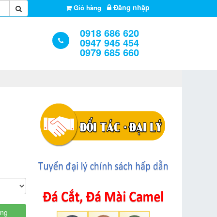
Đăng nhập
Giỏ hàng
0918 686 620
0947 945 454
0979 685 660
àng