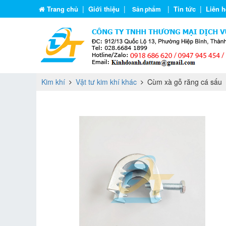
|
|
|
|
Trang chủ
Giới thiệu
Tin tức
Liên h
Sản phẩm
Kim khí
Vật tư kim khí khác
Cùm xà gỗ răng cá sấu