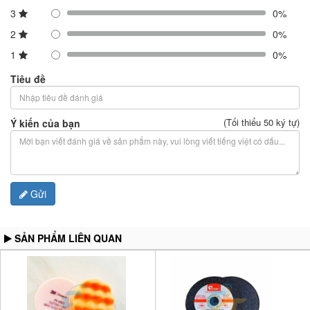
3
0%
2
0%
1
0%
Tiêu đề
(Tối thiểu 50 ký tự)
Ý kiến của bạn
Gửi
SẢN PHẨM LIÊN QUAN