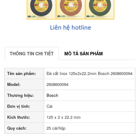
THÔNG TIN CHI TIẾT
MÔ TẢ SẢN PHẨM
Tên sản phẩm:
Đá cắt Inox 125x2x22.2mm Bosch 2608600094
Model:
2608600094
Thương hiệu:
Bosch
Đơn vị tính:
Cái
Kích thước:
125 x 2 x 22.2 mm
Quy cách:
25 cái/hộp