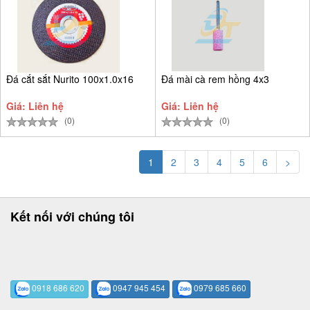
Đá cắt sắt Nurito 100x1.0x16
Đá mài cà rem hồng 4x3
Giá: Liên hệ
Giá: Liên hệ
(0)
(0)
1
2
3
4
5
6
>
Kết nối với chúng tôi
0918 686 620
0947 945 454
0979 685 660