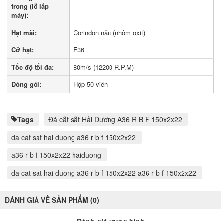
trong (lỗ lắp
máy):
Hạt mài:
Corindon nâu (nhôm oxit)
Cỡ hạt:
F36
Tốc độ tối đa:
80m/s (12200 R.P.M)
Đóng gói:
Hộp 50 viên
Tags
Đá cắt sắt Hải Dương A36 R B F 150x2x22
da cat sat hai duong a36 r b f 150x2x22
a36 r b f 150x2x22 haiduong
da cat sat hai duong a36 r b f 150x2x22 a36 r b f 150x2x22
ĐÁNH GIÁ VỀ SẢN PHẨM (0)
Đánh giá trung bình