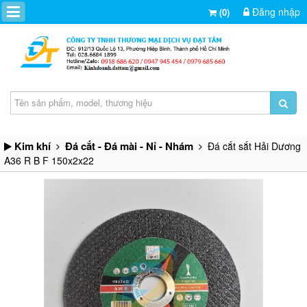
Đăng nhập
(0)
Kim khí
Đá cắt - Đá mài - Nỉ - Nhám
Đá cắt sắt Hải Dương
A36 R B F 150x2x22