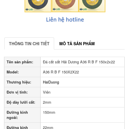
THÔNG TIN CHI TIẾT
MÔ TẢ SẢN PHẨM
Tên sản phẩm:
Đá cắt sắt Hải Dương A36 R B F 150x2x22
Model:
A36 R B F 150X2X22
Thương hiệu:
HaiDuong
Đơn vị tính:
Viên
Độ dày lưỡi cắt:
2mm
Đường kính
150mm
ngoài:
Đường kính
22mm