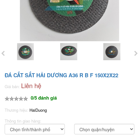
ĐÁ CẮT SẮT HẢI DƯƠNG A36 R B F 150X2X22
Liên hệ
Giá bán:
0/5 đánh giá
Thương hiệu:
HaiDuong
Thông tin giao hàng: