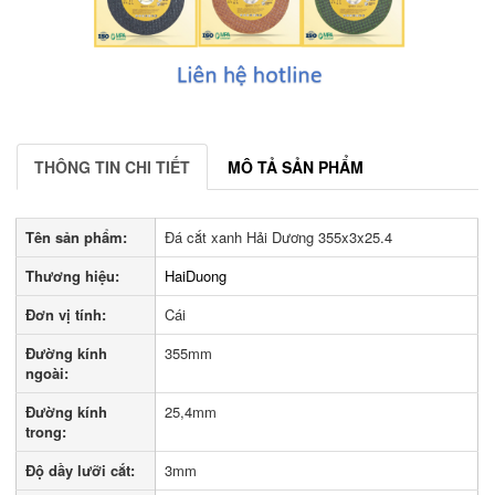
THÔNG TIN CHI TIẾT
MÔ TẢ SẢN PHẨM
Tên sản phẩm:
Đá cắt xanh Hải Dương 355x3x25.4
Thương hiệu:
HaiDuong
Đơn vị tính:
Cái
Đường kính
355mm
ngoài:
Đường kính
25,4mm
trong:
Độ dầy lưỡi cắt:
3mm