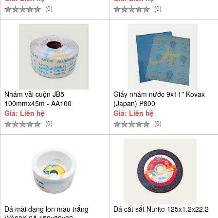
(0)
(0)
Nhám vải cuộn JB5
Giấy nhám nước 9x11" Kovax
100mmx45m - AA100
(Japan) P800
Giá: Liên hệ
Giá: Liên hệ
(0)
(0)
Đá mài dạng lon màu trắng
Đá cắt sắt Nurito 125x1.2x22.2
WA60K 6A 150x80x32