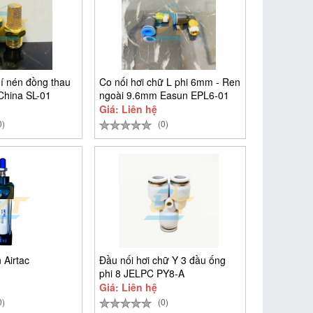
í nén đồng thau
Co nối hơi chữ L phi 6mm - Ren
China SL-01
ngoài 9.6mm Easun EPL6-01
Giá: Liên hệ
0)
(0)
 Airtac
Đầu nối hơi chữ Y 3 đầu ống
phi 8 JELPC PY8-A
Giá: Liên hệ
0)
(0)