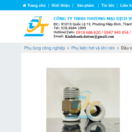
|
|
|
|
Trang chủ
Giới thiệu
Tin tức
Liên h
Sản phẩm
Phụ tùng công nghiệp
Phụ kiện hơi và khí nén
Đầu nố