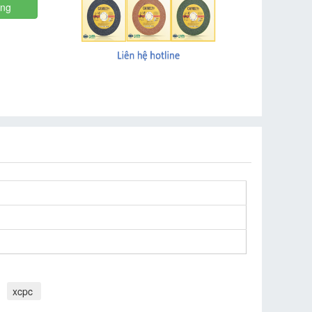
àng
xcpc