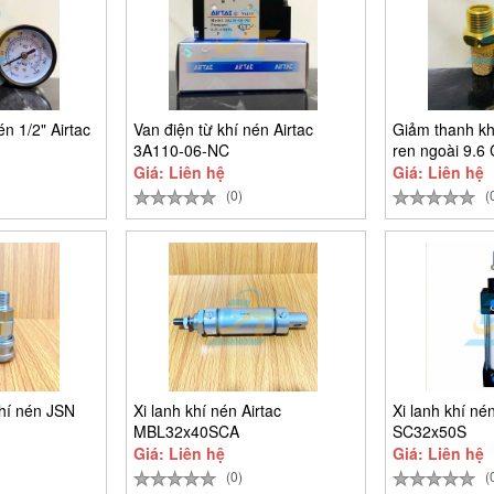
én 1/2" Airtac
Van điện từ khí nén Airtac
Giảm thanh kh
3A110-06-NC
ren ngoài 9.6 
Giá: Liên hệ
Giá: Liên hệ
(0)
(
hí nén JSN
Xi lanh khí nén Airtac
Xi lanh khí nén
MBL32x40SCA
SC32x50S
Giá: Liên hệ
Giá: Liên hệ
(0)
(