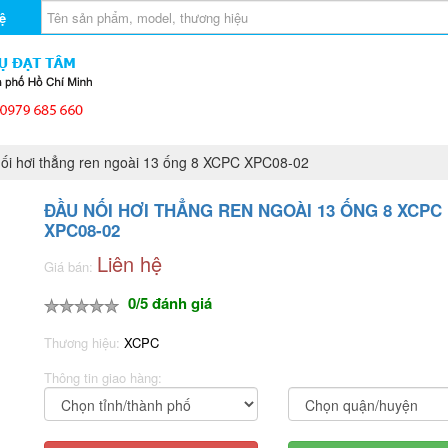
ệ
i hơi thẳng ren ngoài 13 ống 8 XCPC XPC08-02
ĐẦU NỐI HƠI THẲNG REN NGOÀI 13 ỐNG 8 XCPC
XPC08-02
Liên hệ
Giá bán:
0/5 đánh giá
Thương hiệu:
XCPC
Thông tin giao hàng: