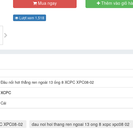
Mua ngay
Thêm vào giỏ h
Lượt xem 1,518
Đầu nối hơi thẳng ren ngoài 13 ống 8 XCPC XPC08-02
XCPC
Cái
CPC XPC08-02
dau noi hoi thang ren ngoai 13 ong 8 xcpc xpc08 02