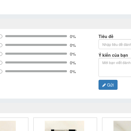
0%
Tiêu đề
0%
0%
Ý kiến của bạn
0%
0%
Gửi