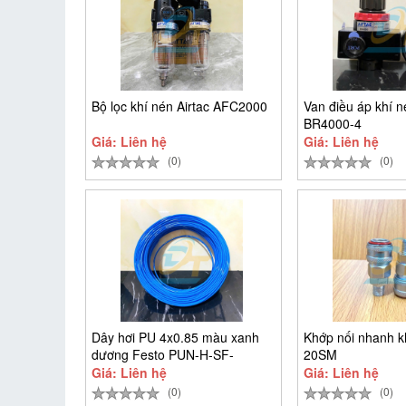
Bộ lọc khí nén Airtac AFC2000
Van điều áp khí n
BR4000-4
Giá: Liên hệ
Giá: Liên hệ
(0)
(0)
Dây hơi PU 4x0.85 màu xanh
Khớp nối nhanh k
dương Festo PUN-H-SF-
20SM
4x0,85-BL
Giá: Liên hệ
Giá: Liên hệ
(0)
(0)