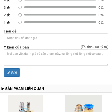
3
0%
2
0%
1
0%
Tiêu đề
(Tối thiểu 50 ký tự)
Ý kiến của bạn
Gửi
SẢN PHẨM LIÊN QUAN