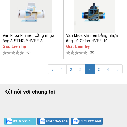
Van khóa khí nén bằng nhựa
Van khóa khí nén bằng nhựa
ống 8 STNC YHVFF-8
ống 10 China HVFF-10
Giá: Liên hệ
Giá: Liên hệ
(0)
(0)
<
1
2
3
4
5
6
>
Kết nối với chúng tôi
0918 686 620
0947 945 454
0979 685 660