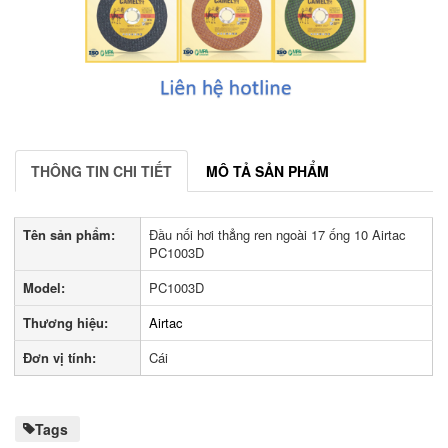
THÔNG TIN CHI TIẾT
MÔ TẢ SẢN PHẨM
Tên sản phẩm:
Đầu nối hơi thẳng ren ngoài 17 ống 10 Airtac
PC1003D
Model:
PC1003D
Thương hiệu:
Airtac
Đơn vị tính:
Cái
Tags