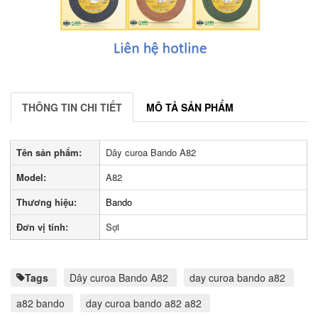
THÔNG TIN CHI TIẾT
MÔ TẢ SẢN PHẨM
Tên sản phẩm:
Dây curoa Bando A82
Model:
A82
Thương hiệu:
Bando
Đơn vị tính:
Sợi
Tags
Dây curoa Bando A82
day curoa bando a82
a82 bando
day curoa bando a82 a82