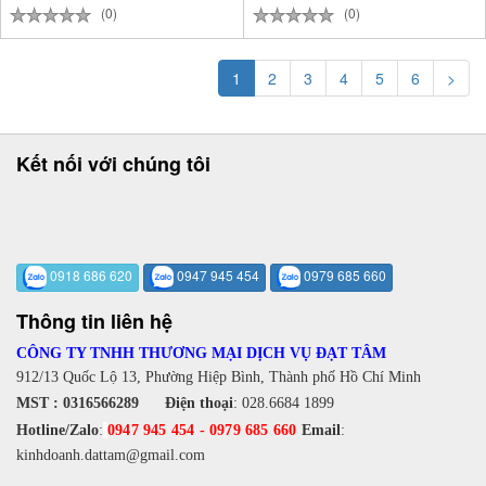
(0)
(0)
1
2
3
4
5
6
>
Kết nối với chúng tôi
0918 686 620
0947 945 454
0979 685 660
Thông tin liên hệ
CÔNG TY TNHH THƯƠNG MẠI DỊCH VỤ ĐẠT TÂM
912/13 Quốc Lộ 13, Phường Hiệp Bình, Thành phố Hồ Chí Minh
MST : 0316566289
Điện thoại
:
028.6684 1899
Hotline/Zalo
:
0947 945 454
-
0979 685 660
Email
:
kinhdoanh.dattam@gmail.com