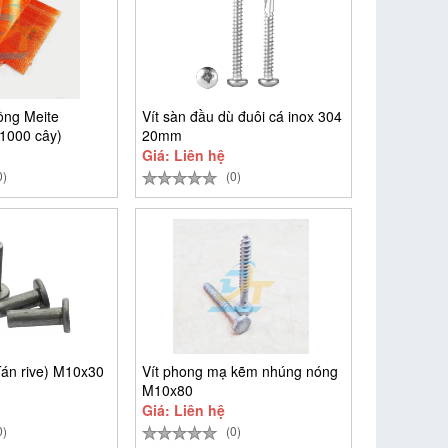
ồng Meite
Vít sàn đầu dù đuôi cá inox 304
1000 cây)
20mm
Giá: Liên hệ
0)
(0)
Tán rive) M10x30
Vít phong mạ kẽm nhúng nóng
M10x80
Giá: Liên hệ
0)
(0)