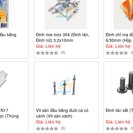
 đầu bằng
Đinh rive inox 304 (Đinh tán,
Đinh chỉ mạ đ
Đinh rút) 3.2x10mm
6/30mm (Hộp 
Giá: Liên hệ
Giá: Liên hệ
(0)
(
 N17
Vít sàn đầu bằng đuôi cá có
Đinh tán sắt (
ực (Thùng
cánh (Vít sàn vách)
Giá: Liên hệ
Giá: Liên hệ
(0)
(