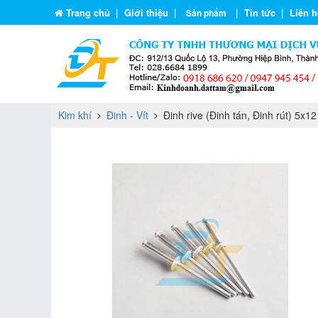
|
|
|
|
Trang chủ
Giới thiệu
Tin tức
Liên h
Sản phẩm
Kim khí
Đinh - Vít
Đinh rive (Đinh tán, Đinh rút) 5x12