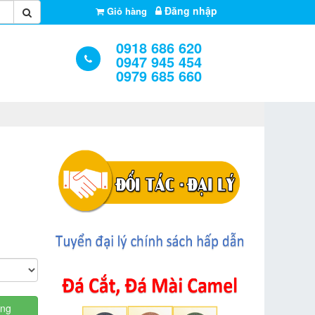
Đăng nhập
Giỏ hàng
0918 686 620
0947 945 454
0979 685 660
àng