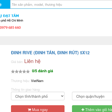
ệ
ĐINH RIVE (ĐINH TÁN, ĐINH RÚT) 5X12
Liên hệ
Giá bán:
0/5 đánh giá
Thương hiệu:
VietNam
Thông tin giao hàng:
Mua ngay
Thêm vào giỏ h