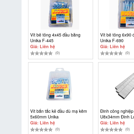
Vít bê tông 4x45 đầu bằng
Vít bê tông 6x90
Unika F-445
Unika F-690
Giá: Liên hệ
Giá: Liên hệ
(0)
(0)
Vít bắn tắc kê đầu dù mạ kẽm
Đinh công nghiệp
5x60mm Unika
U8x34mm Đinh L
9.384 cây)
Giá: Liên hệ
Giá: Liên hệ
(0)
(0)