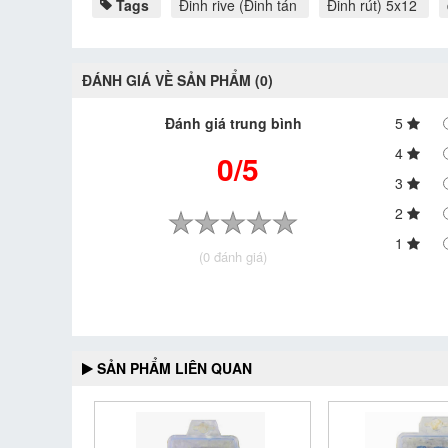
Tags
Đinh rive (Đinh tán
Đinh rút) 5x12
ĐÁNH GIÁ VỀ SẢN PHẨM (0)
Đánh giá trung bình
5
4
0/5
3
2
1
(0 đánh giá)
SẢN PHẨM LIÊN QUAN