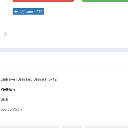
Lượt xem 4,976
Đinh rive (Đinh tán, Đinh rút) 5x12
VietNam
Bịch
500 con/bịch