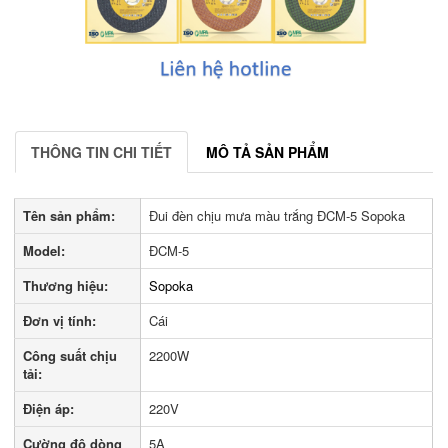
THÔNG TIN CHI TIẾT
MÔ TẢ SẢN PHẨM
Tên sản phẩm:
Đui đèn chịu mưa màu trắng ĐCM-5 Sopoka
Model:
ĐCM-5
Thương hiệu:
Sopoka
Đơn vị tính:
Cái
Công suất chịu
2200W
tải:
Điện áp:
220V
Cường độ dòng
5A