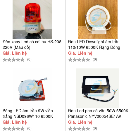
Đèn xoay Led có còi hụ HS-208
Đèn LED Downlight âm trần
220V (Màu đỏ)
110/10W 6500K Rạng Đông
AT10
Giá: Liên hệ
Giá: Liên hệ
(0)
(0)
Bóng LED âm trần 9W viền
Đèn Led pha có vân 50W 6500K
trắng NSD096W110 6500K
Panasonic NYV00054BE1AK
Giá: Liên hệ
Giá: Liên hệ
(0)
(0)