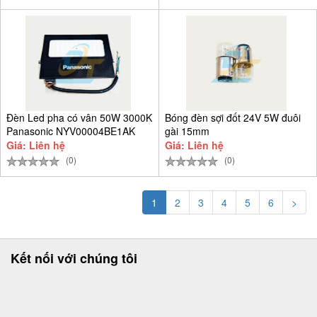
Đèn Led pha có vân 50W 3000K
Bóng đèn sợi đốt 24V 5W đuôi
Panasonic NYV00004BE1AK
gài 15mm
Giá: Liên hệ
Giá: Liên hệ
(0)
(0)
1
2
3
4
5
6
>
Kết nối với chúng tôi