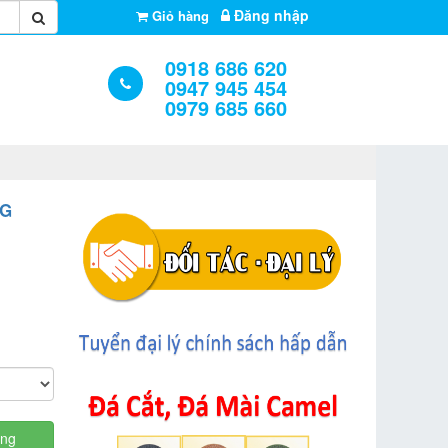
Đăng nhập
Giỏ hàng
0918 686 620
0947 945 454
0979 685 660
0G
àng