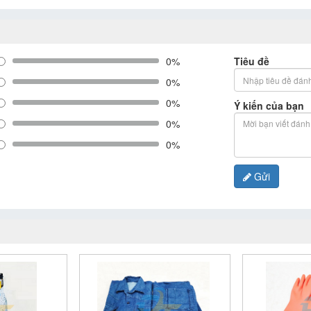
0%
Tiêu đề
0%
0%
Ý kiến của bạn
0%
0%
Gửi