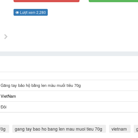
Lượt xem 2,280
Găng tay bảo hộ bằng len màu muối tiêu 70g
VietNam
Đôi
70g
gang tay bao ho bang len mau muoi tieu 70g
vietnam