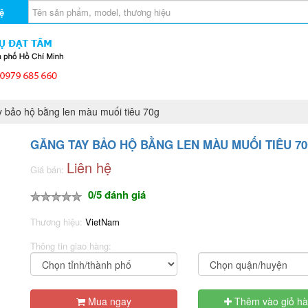
ệ
 bảo hộ bằng len màu muối tiêu 70g
GĂNG TAY BẢO HỘ BẰNG LEN MÀU MUỐI TIÊU 7
Liên hệ
Giá bán:
0/5 đánh giá
Thương hiệu:
VietNam
Thông tin giao hàng:
Mua ngay
Thêm vào giỏ h