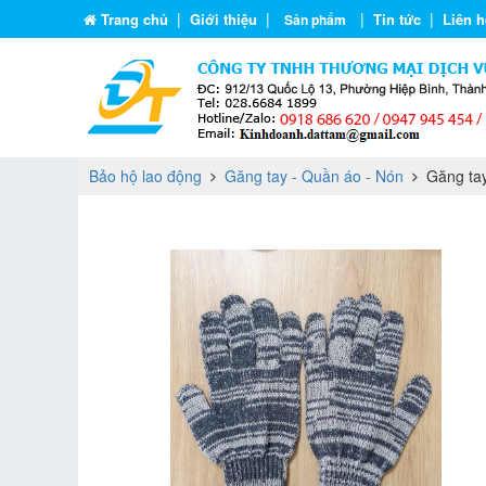
|
|
|
|
Trang chủ
Giới thiệu
Tin tức
Liên h
Sản phẩm
Bảo hộ lao động
Găng tay - Quần áo - Nón
Găng tay