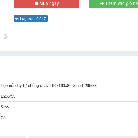
Mua ngay
Thêm vào giỏ h
Lượt xem 5,547
Hộp nối dây tự chống cháy 160x160x80 Sino E265/33
E265/33
Sino
Cái