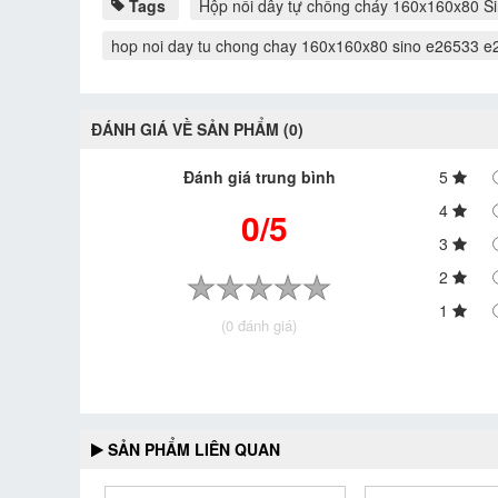
Tags
Hộp nối dây tự chống cháy 160x160x80 S
hop noi day tu chong chay 160x160x80 sino e26533 
ĐÁNH GIÁ VỀ SẢN PHẨM (0)
Đánh giá trung bình
5
4
0/5
3
2
1
(0 đánh giá)
SẢN PHẨM LIÊN QUAN