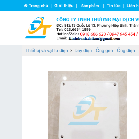
|
|
|
|
Trang chủ
Giới thiệu
Tin tức
Liên h
Sản phẩm
Thiết bị và vật tư điện
Dây điện - Ống gen - Ống điện -