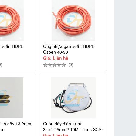
 xoắn HDPE
Ống nhựa gân xoắn HDPE
Ospen 40/30
Giá: Liên hệ
0)
(0)
định dây 13.2mm
Cuộn dây điện tự rút
đen
3Cx1.25mm2 10M Triens SCS-
310
Giá: Liên hệ