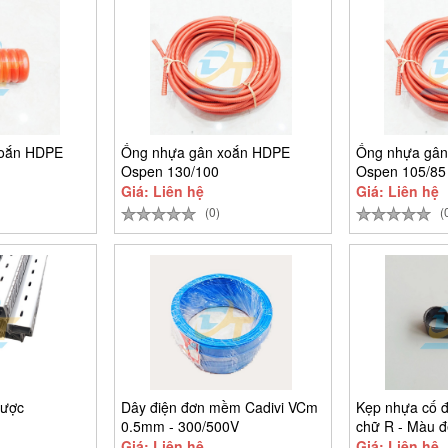
xoắn HDPE
Ống nhựa gân xoắn HDPE
Ống nhựa gân
Ospen 130/100
Ospen 105/85
Giá: Liên hệ
Giá: Liên hệ
(0)
(
lược
Dây điện đơn mềm Cadivi VCm
Kẹp nhựa cố 
0.5mm - 300/500V
chữ R - Màu 
Giá: Liên hệ
Giá: Liên hệ