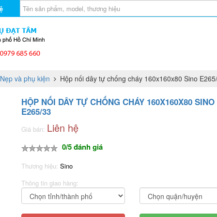
ệ
 Nẹp và phụ kiện
Hộp nối dây tự chống cháy 160x160x80 Sino E265
HỘP NỐI DÂY TỰ CHỐNG CHÁY 160X160X80 SINO
E265/33
Liên hệ
Giá bán:
0/5 đánh giá
Thương hiệu:
Sino
Thông tin giao hàng: