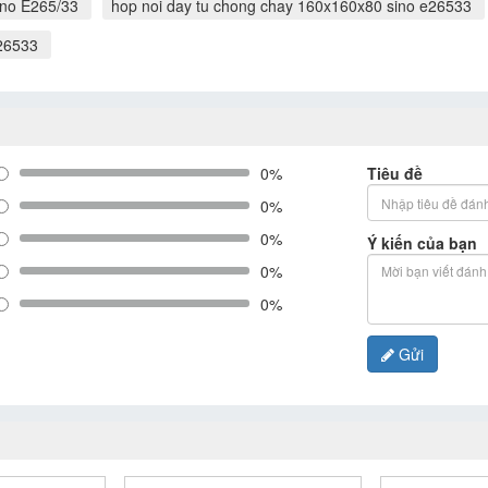
ino E265/33
hop noi day tu chong chay 160x160x80 sino e26533
e26533
0%
Tiêu đề
0%
0%
Ý kiến của bạn
0%
0%
Gửi