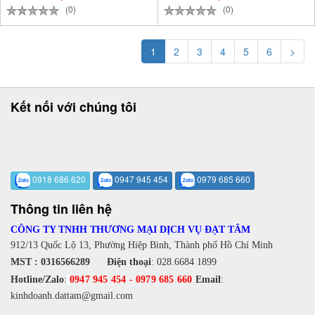
(0)
(0)
1
2
3
4
5
6
>
Kết nối với chúng tôi
0918 686 620
0947 945 454
0979 685 660
Thông tin liên hệ
CÔNG TY TNHH THƯƠNG MẠI DỊCH VỤ ĐẠT TÂM
912/13 Quốc Lộ 13, Phường Hiệp Bình, Thành phố Hồ Chí Minh
MST : 0316566289
Điện thoại
:
028.6684 1899
Hotline/Zalo
:
0947 945 454
-
0979 685 660
Email
:
kinhdoanh.dattam@gmail.com