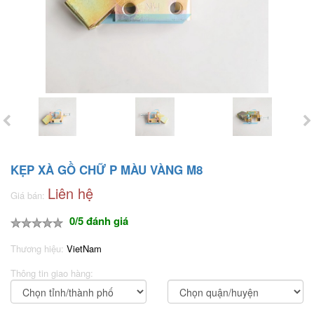
KẸP XÀ GỒ CHỮ P MÀU VÀNG M8
Liên hệ
Giá bán:
0/5 đánh giá
Thương hiệu:
VietNam
Thông tin giao hàng: