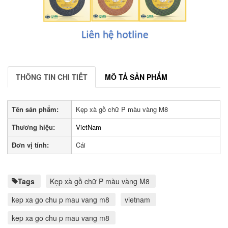
THÔNG TIN CHI TIẾT
MÔ TẢ SẢN PHẨM
Tên sản phẩm:
Kẹp xà gồ chữ P màu vàng M8
Thương hiệu:
VietNam
Đơn vị tính:
Cái
Tags
Kẹp xà gồ chữ P màu vàng M8
kep xa go chu p mau vang m8
vietnam
kep xa go chu p mau vang m8