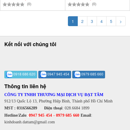
(0)
(0)
1
2
3
4
5
>
Kết nối với chúng tôi
0918 686 620
0947 945 454
0979 685 660
Thông tin liên hệ
CÔNG TY TNHH THƯƠNG MẠI DỊCH VỤ ĐẠT TÂM
912/13 Quốc Lộ 13, Phường Hiệp Bình, Thành phố Hồ Chí Minh
MST : 0316566289
Điện thoại
:
028.6684 1899
Hotline/Zalo
:
0947 945 454
-
0979 685 660
Email
:
kinhdoanh.dattam@gmail.com