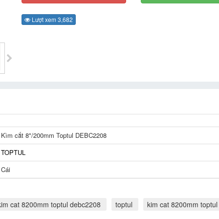
Lượt xem 3,682
Kìm cắt 8"/200mm Toptul DEBC2208
TOPTUL
Cái
kim cat 8200mm toptul debc2208
toptul
kim cat 8200mm toptu