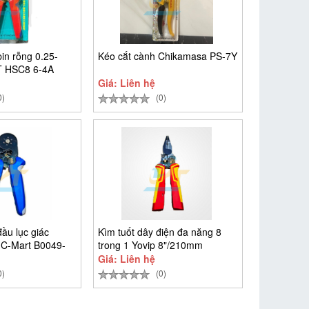
in rỗng 0.25-
Kéo cắt cành Chikamasa PS-7Y
 HSC8 6-4A
Giá: Liên hệ
0)
(0)
ầu lục giác
Kìm tuốt dây điện đa năng 8
C-Mart B0049-
trong 1 Yovip 8"/210mm
Giá: Liên hệ
0)
(0)