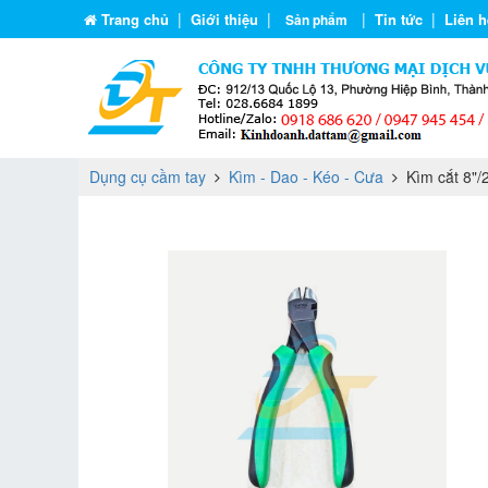
|
|
|
|
Trang chủ
Giới thiệu
Tin tức
Liên h
Sản phẩm
Dụng cụ cầm tay
Kìm - Dao - Kéo - Cưa
Kìm cắt 8"