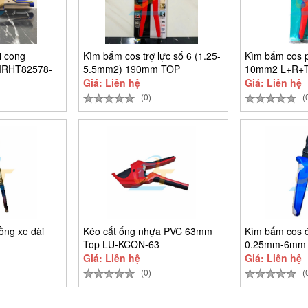
i cong
Kìm bấm cos trợ lực số 6 (1.25-
Kìm bấm cos p
 IRHT82578-
5.5mm2) 190mm TOP
10mm2 L+R+T
Giá: Liên hệ
Giá: Liên hệ
(0)
(
ồng xe dài
Kéo cắt ống nhựa PVC 63mm
Kìm bấm cos đ
Top LU-KCON-63
0.25mm-6mm 
0604
Giá: Liên hệ
Giá: Liên hệ
(0)
(