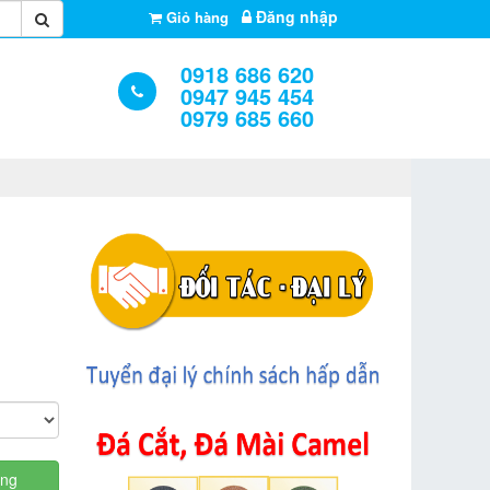
Đăng nhập
Giỏ hàng
0918 686 620
0947 945 454
0979 685 660
àng