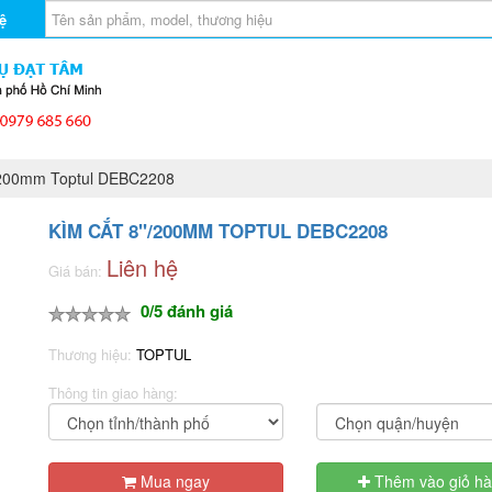
ệ
/200mm Toptul DEBC2208
KÌM CẮT 8"/200MM TOPTUL DEBC2208
Liên hệ
Giá bán:
0/5 đánh giá
Thương hiệu:
TOPTUL
Thông tin giao hàng:
Mua ngay
Thêm vào giỏ h