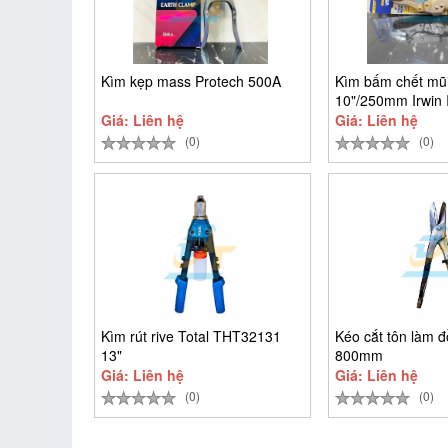
Kìm kẹp mass Protech 500A
Kìm bấm chết mũ
10"/250mm Irwin
SH
Giá: Liên hệ
Giá: Liên hệ
(0)
(0)
Kìm rút rive Total THT32131
Kéo cắt tôn làm đ
13"
800mm
Giá: Liên hệ
Giá: Liên hệ
(0)
(0)