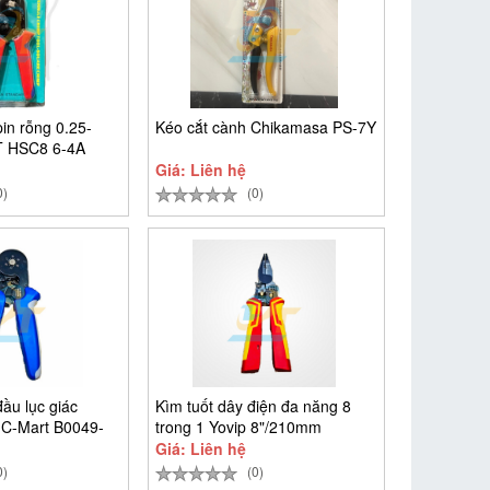
in rỗng 0.25-
Kéo cắt cành Chikamasa PS-7Y
 HSC8 6-4A
Giá: Liên hệ
0)
(0)
ầu lục giác
Kìm tuốt dây điện đa năng 8
C-Mart B0049-
trong 1 Yovip 8"/210mm
Giá: Liên hệ
0)
(0)