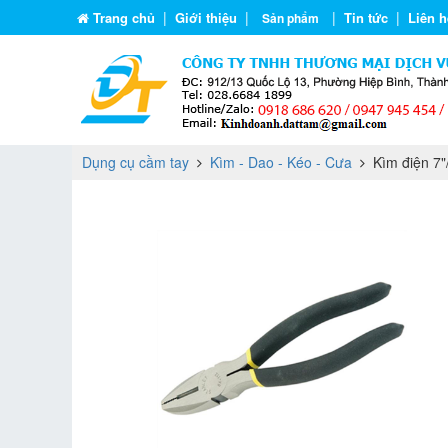
|
|
|
|
Trang chủ
Giới thiệu
Tin tức
Liên h
Sản phẩm
Dụng cụ cầm tay
Kìm - Dao - Kéo - Cưa
Kìm điện 7"