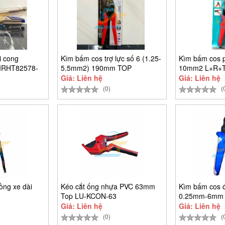
i cong
Kìm bấm cos trợ lực số 6 (1.25-
Kìm bấm cos p
 IRHT82578-
5.5mm2) 190mm TOP
10mm2 L+R+T
Giá: Liên hệ
Giá: Liên hệ
(0)
(
ồng xe dài
Kéo cắt ống nhựa PVC 63mm
Kìm bấm cos đ
Top LU-KCON-63
0.25mm-6mm 
0604
Giá: Liên hệ
Giá: Liên hệ
(0)
(