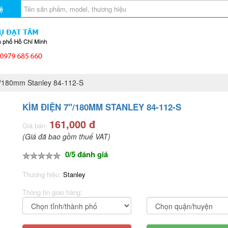
ệ
/180mm Stanley 84-112-S
KÌM ĐIỆN 7"/180MM STANLEY 84-112-S
161,000 đ
Giá bán:
(Giá đã bao gồm thuế VAT)
0/5 đánh giá
Thương hiệu:
Stanley
Thông tin giao hàng: