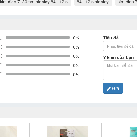
kim dien 7180mm stanley 84 112 s
84 112 s stanley
kim dien 
0%
Tiêu đề
0%
0%
Ý kiến của bạn
0%
0%
Gửi