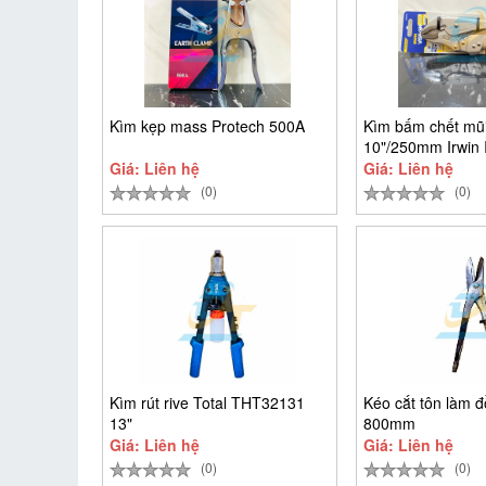
Kìm kẹp mass Protech 500A
Kìm bấm chết mũ
10"/250mm Irwin
SH
Giá: Liên hệ
Giá: Liên hệ
(0)
(0)
Kìm rút rive Total THT32131
Kéo cắt tôn làm đ
13"
800mm
Giá: Liên hệ
Giá: Liên hệ
(0)
(0)