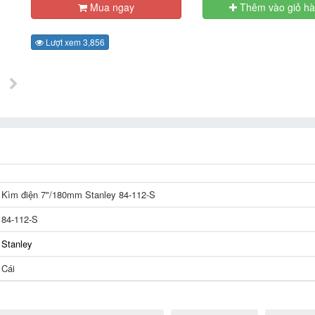
Mua ngay
Thêm vào giỏ h
Lượt xem 3,856
Kìm điện 7"/180mm Stanley 84-112-S
84-112-S
Stanley
Cái