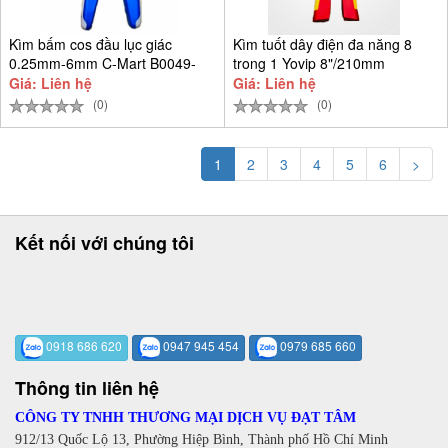
Kìm bấm cos đầu lục giác
Kìm tuốt dây điện đa năng 8
0.25mm-6mm C-Mart B0049-
trong 1 Yovip 8"/210mm
0604
Giá: Liên hệ
Giá: Liên hệ
(0)
(0)
1
2
3
4
5
6
>
Kết nối với chúng tôi
0918 686 620
0947 945 454
0979 685 660
Thông tin liên hệ
CÔNG TY TNHH THƯƠNG MẠI DỊCH VỤ ĐẠT TÂM
912/13 Quốc Lộ 13, Phường Hiệp Bình, Thành phố Hồ Chí Minh