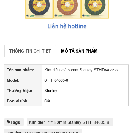
THÔNG TIN CHI TIẾT
MÔ TẢ SẢN PHẨM
Tên sản phẩm:
Kìm điện 7"/180mm Stanley STHT84035-8
Model:
STHT84035-8
Thương hiệu:
Stanley
Đơn vị tính:
Cái
Tags
Kìm điện 7"/180mm Stanley STHT84035-8
kim dien 7180mm stanley stht84035 8