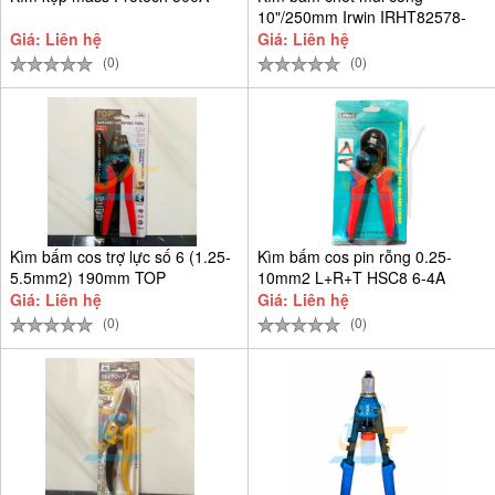
10"/250mm Irwin IRHT82578-
SH
Giá: Liên hệ
Giá: Liên hệ
(0)
(0)
Kìm bấm cos trợ lực số 6 (1.25-
Kìm bấm cos pin rỗng 0.25-
5.5mm2) 190mm TOP
10mm2 L+R+T HSC8 6-4A
Giá: Liên hệ
Giá: Liên hệ
(0)
(0)