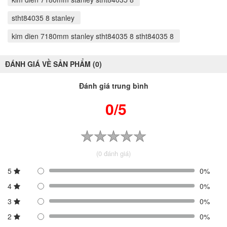
stht84035 8 stanley
kim dien 7180mm stanley stht84035 8 stht84035 8
ĐÁNH GIÁ VỀ SẢN PHẨM (0)
Đánh giá trung bình
0/5
(0 đánh giá)
5
0%
4
0%
3
0%
2
0%