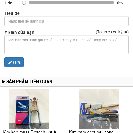
1
0%
Tiêu đề
(Tối thiểu 50 ký tự)
Ý kiến của bạn
Gửi
SẢN PHẨM LIÊN QUAN
Kìm kẹp mass Protech 500A
Kìm bấm chết mũi cong