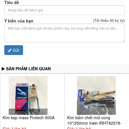
Tiêu đề
(Tối thiểu 50 ký tự)
Ý kiến của bạn
Gửi
SẢN PHẨM LIÊN QUAN
Kìm kẹp mass Protech 500A
Kìm bấm chết mũi cong
10"/250mm Irwin IRHT82578-
SH
Giá: Liên hệ
Giá: Liên hệ