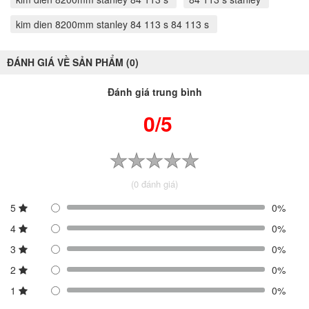
kim dien 8200mm stanley 84 113 s 84 113 s
ĐÁNH GIÁ VỀ SẢN PHẨM (0)
Đánh giá trung bình
0/5
(0 đánh giá)
5
0%
4
0%
3
0%
2
0%
1
0%