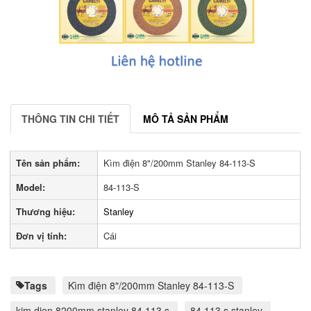
THÔNG TIN CHI TIẾT
MÔ TẢ SẢN PHẨM
Tên sản phẩm:
Kìm điện 8"/200mm Stanley 84-113-S
Model:
84-113-S
Thương hiệu:
Stanley
Đơn vị tính:
Cái
Tags
Kìm điện 8"/200mm Stanley 84-113-S
kim dien 8200mm stanley 84 113 s
84 113 s stanley