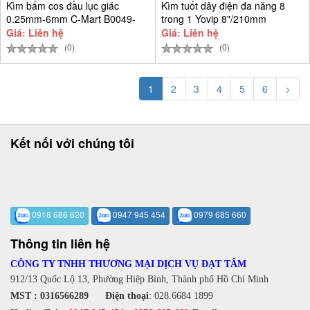
Kìm bấm cos đầu lục giác
Kìm tuốt dây điện đa năng 8
0.25mm-6mm C-Mart B0049-
trong 1 Yovip 8"/210mm
0604
Giá: Liên hệ
Giá: Liên hệ
(0)
(0)
1
2
3
4
5
6
>
Kết nối với chúng tôi
0918 686 620
0947 945 454
0979 685 660
Thông tin liên hệ
CÔNG TY TNHH THƯƠNG MẠI DỊCH VỤ ĐẠT TÂM
912/13 Quốc Lộ 13, Phường Hiệp Bình, Thành phố Hồ Chí Minh
MST : 0316566289
Điện thoại
:
028.6684 1899