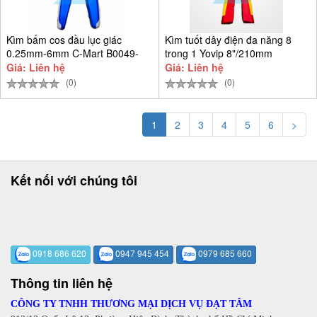
Kìm bấm cos đầu lục giác
Kìm tuốt dây điện đa năng 8
0.25mm-6mm C-Mart B0049-
trong 1 Yovip 8"/210mm
0604
Giá: Liên hệ
Giá: Liên hệ
(0)
(0)
1
2
3
4
5
6
>
Kết nối với chúng tôi
0918 686 620
0947 945 454
0979 685 660
Thông tin liên hệ
CÔNG TY TNHH THƯƠNG MẠI DỊCH VỤ ĐẠT TÂM