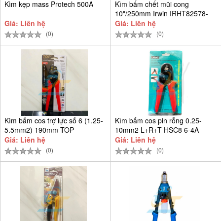
Kìm kẹp mass Protech 500A
Kìm bấm chết mũi cong
10"/250mm Irwin IRHT82578-
SH
Giá: Liên hệ
Giá: Liên hệ
(0)
(0)
Kìm bấm cos trợ lực số 6 (1.25-
Kìm bấm cos pin rỗng 0.25-
5.5mm2) 190mm TOP
10mm2 L+R+T HSC8 6-4A
Giá: Liên hệ
Giá: Liên hệ
(0)
(0)