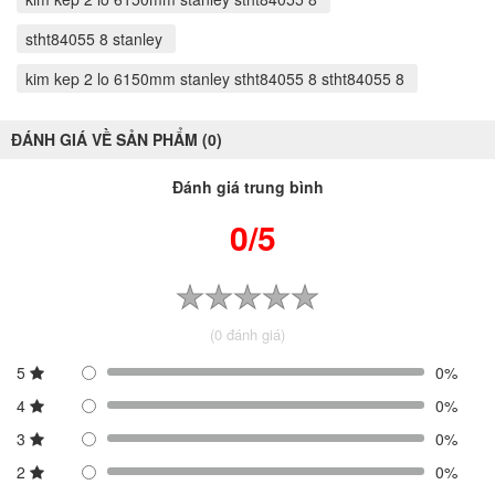
stht84055 8 stanley
kim kep 2 lo 6150mm stanley stht84055 8 stht84055 8
ĐÁNH GIÁ VỀ SẢN PHẨM (0)
Đánh giá trung bình
0/5
(0 đánh giá)
5
0%
4
0%
3
0%
2
0%