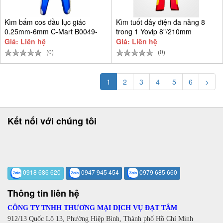
Kìm bấm cos đầu lục giác
Kìm tuốt dây điện đa năng 8
0.25mm-6mm C-Mart B0049-
trong 1 Yovip 8"/210mm
0604
Giá: Liên hệ
Giá: Liên hệ
(0)
(0)
1
2
3
4
5
6
>
Kết nối với chúng tôi
0918 686 620
0947 945 454
0979 685 660
Thông tin liên hệ
CÔNG TY TNHH THƯƠNG MẠI DỊCH VỤ ĐẠT TÂM
912/13 Quốc Lộ 13, Phường Hiệp Bình, Thành phố Hồ Chí Minh