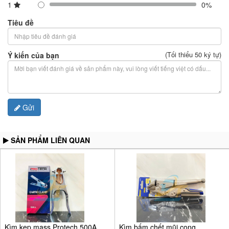
1
0%
Tiêu đề
(Tối thiểu 50 ký tự)
Ý kiến của bạn
Gửi
SẢN PHẨM LIÊN QUAN
Kìm kẹp mass Protech 500A
Kìm bấm chết mũi cong