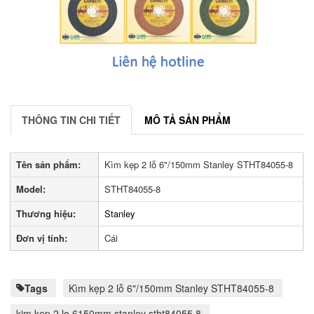
THÔNG TIN CHI TIẾT
MÔ TẢ SẢN PHẨM
Tên sản phẩm:
Kìm kẹp 2 lỗ 6"/150mm Stanley STHT84055-8
Model:
STHT84055-8
Thương hiệu:
Stanley
Đơn vị tính:
Cái
Tags
Kìm kẹp 2 lỗ 6"/150mm Stanley STHT84055-8
kim kep 2 lo 6150mm stanley stht84055 8