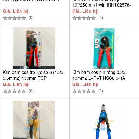
10"/250mm Irwin IRHT82578-
SH
Giá: Liên hệ
Giá: Liên hệ
(0)
(0)
Kìm bấm cos trợ lực số 6 (1.25-
Kìm bấm cos pin rỗng 0.25-
5.5mm2) 190mm TOP
10mm2 L+R+T HSC8 6-4A
Giá: Liên hệ
Giá: Liên hệ
(0)
(0)