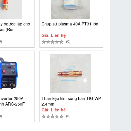
y ngược lắp cho
Chụp sứ plasma 40A PT31 lớn
as (Ren
Giá: Liên hệ
0)
(0)
nverter 250A
Thân kẹp kim súng hàn TIG WP
nh ARC-250F
2.4mm
Giá: Liên hệ
0)
(0)