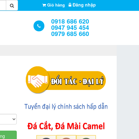
Đăng nhập
Giỏ hàng
0918 686 620
0947 945 454
0979 685 660
àng