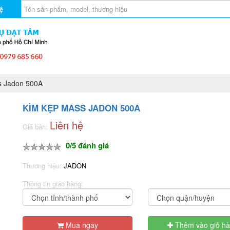
ệ
 Jadon 500A
KÌM KẸP MASS JADON 500A
Liên hệ
Giá bán:
0/5 đánh giá
Thương hiệu:
JADON
Thông tin giao hàng:
Mua ngay
Thêm vào giỏ h