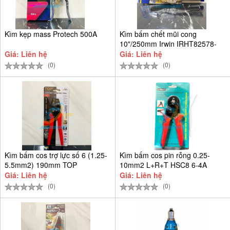
Kìm kẹp mass Protech 500A
Kìm bấm chết mũi cong
10"/250mm Irwin IRHT82578-
SH
Giá: Liên hệ
Giá: Liên hệ
(0)
(0)
Kìm bấm cos trợ lực số 6 (1.25-
Kìm bấm cos pin rỗng 0.25-
5.5mm2) 190mm TOP
10mm2 L+R+T HSC8 6-4A
Giá: Liên hệ
Giá: Liên hệ
(0)
(0)