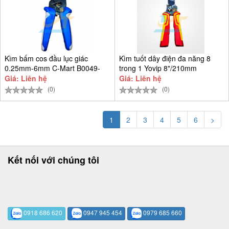
Kìm bấm cos đầu lục giác
Kìm tuốt dây điện đa năng 8
0.25mm-6mm C-Mart B0049-
trong 1 Yovip 8"/210mm
0604
Giá: Liên hệ
Giá: Liên hệ
(0)
(0)
1
2
3
4
5
6
>
Kết nối với chúng tôi
0918 686 620
0947 945 454
0979 685 660