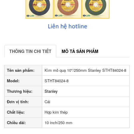
THÔNG TIN CHI TIẾT
MÔ TẢ SẢN PHẨM
Tên sản phẩm:
Kìm mỏ quạ 10"/250mm Stanley STHT84024-8
Model:
STHT84024-8
Thương hiệu:
Stanley
Đơn vị tính:
Cái
Chất liệu:
Hợp kim thép
Chiều dài:
10 inch/250 mm