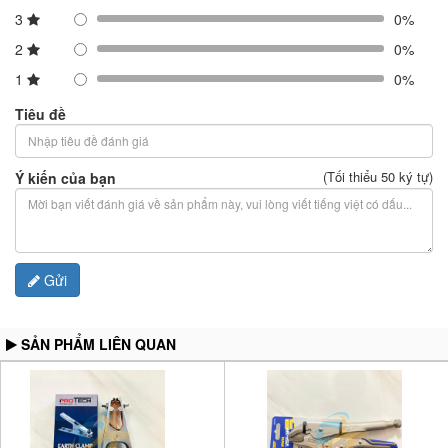
3
0%
2
0%
1
0%
Tiêu đề
(Tối thiểu 50 ký tự)
Ý kiến của bạn
Gửi
SẢN PHẨM LIÊN QUAN