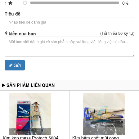
1
0%
Tiêu đề
(Tối thiểu 50 ký tự)
Ý kiến của bạn
Gửi
SẢN PHẨM LIÊN QUAN
Kìm kẹp mass Protech 500A
Kìm bấm chết mũi cong