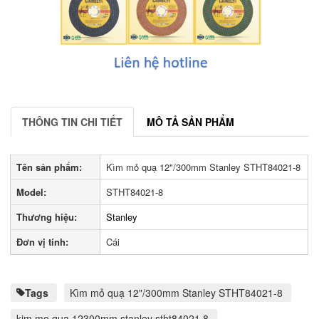
THÔNG TIN CHI TIẾT
MÔ TẢ SẢN PHẨM
Tên sản phẩm:
Kìm mỏ quạ 12"/300mm Stanley STHT84021-8
Model:
STHT84021-8
Thương hiệu:
Stanley
Đơn vị tính:
Cái
Tags
Kìm mỏ quạ 12"/300mm Stanley STHT84021-8
kim mo qua 12300mm stanley stht84021 8