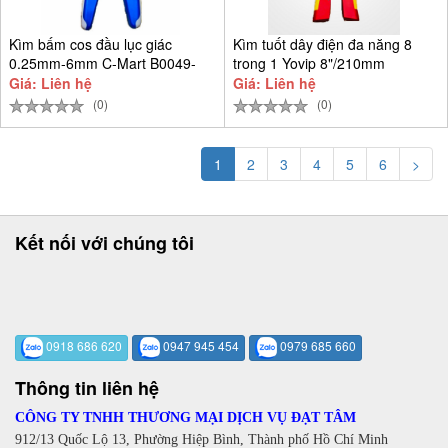
Kìm bấm cos đầu lục giác
Kìm tuốt dây điện đa năng 8
0.25mm-6mm C-Mart B0049-
trong 1 Yovip 8"/210mm
0604
Giá: Liên hệ
Giá: Liên hệ
(0)
(0)
1
2
3
4
5
6
>
Kết nối với chúng tôi
0918 686 620
0947 945 454
0979 685 660
Thông tin liên hệ
CÔNG TY TNHH THƯƠNG MẠI DỊCH VỤ ĐẠT TÂM
912/13 Quốc Lộ 13, Phường Hiệp Bình, Thành phố Hồ Chí Minh