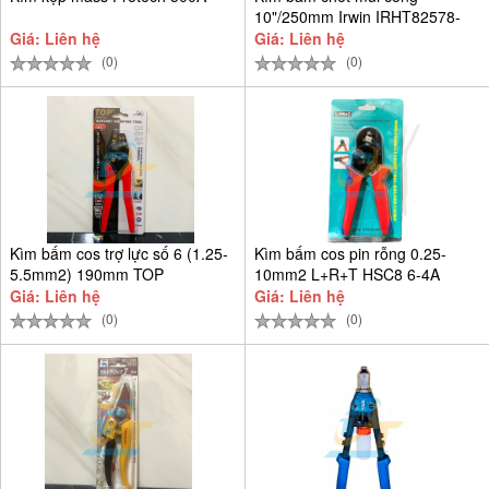
10"/250mm Irwin IRHT82578-
SH
Giá: Liên hệ
Giá: Liên hệ
(0)
(0)
Kìm bấm cos trợ lực số 6 (1.25-
Kìm bấm cos pin rỗng 0.25-
5.5mm2) 190mm TOP
10mm2 L+R+T HSC8 6-4A
Giá: Liên hệ
Giá: Liên hệ
(0)
(0)