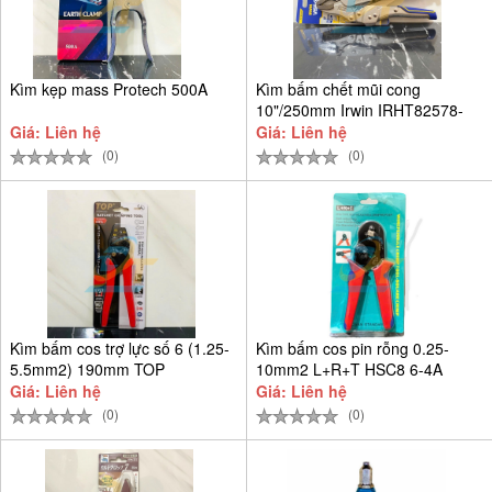
Kìm kẹp mass Protech 500A
Kìm bấm chết mũi cong
10"/250mm Irwin IRHT82578-
SH
Giá: Liên hệ
Giá: Liên hệ
(0)
(0)
Kìm bấm cos trợ lực số 6 (1.25-
Kìm bấm cos pin rỗng 0.25-
5.5mm2) 190mm TOP
10mm2 L+R+T HSC8 6-4A
Giá: Liên hệ
Giá: Liên hệ
(0)
(0)