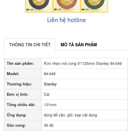
THÔNG TIN CHI TIẾT
MÔ TẢ SẢN PHẨM
Tên sản phẩm:
Kìm nhọn mỏ cong 5"/125mm Stanley 84-049
Model:
84-049
Thương hiệu:
Stanley
Đơn vị tính:
Cái
Tổng chiều dài:
131mm
Ứng dụng:
dùng để vặn, giữ, kẹp vật dụng
Góc cong:
45 độ