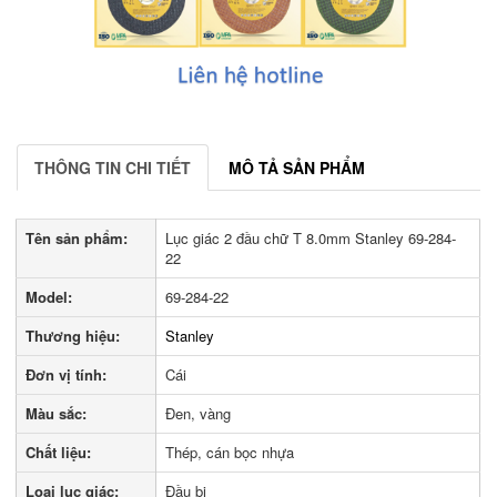
THÔNG TIN CHI TIẾT
MÔ TẢ SẢN PHẨM
Tên sản phẩm:
Lục giác 2 đầu chữ T 8.0mm Stanley 69-284-
22
Model:
69-284-22
Thương hiệu:
Stanley
Đơn vị tính:
Cái
Màu sắc:
Đen, vàng
Chất liệu:
Thép, cán bọc nhựa
Loại lục giác:
Đầu bi