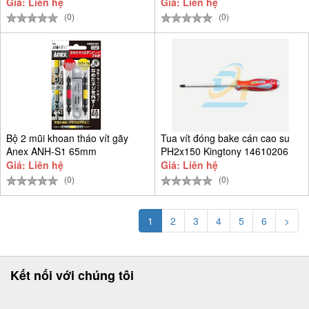
Giá: Liên hệ
Giá: Liên hệ
(0)
(0)
Bộ 2 mũi khoan tháo vít gãy
Tua vít đóng bake cán cao su
Anex ANH-S1 65mm
PH2x150 Kingtony 14610206
Giá: Liên hệ
Giá: Liên hệ
(0)
(0)
1
2
3
4
5
6
>
Kết nối với chúng tôi