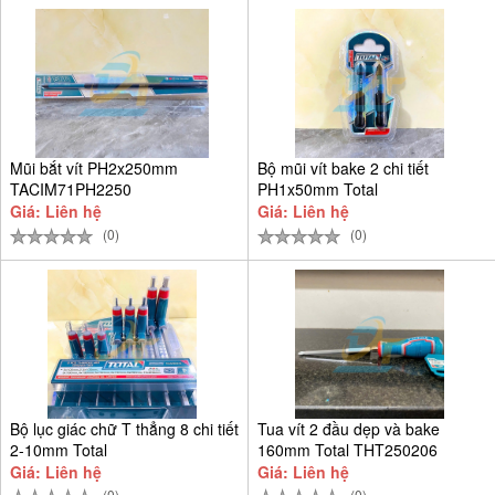
Mũi bắt vít PH2x250mm
Bộ mũi vít bake 2 chi tiết
TACIM71PH2250
PH1x50mm Total
TACIM71PH150
Giá: Liên hệ
Giá: Liên hệ
(0)
(0)
Bộ lục giác chữ T thẳng 8 chi tiết
Tua vít 2 đầu dẹp và bake
2-10mm Total
160mm Total THT250206
Giá: Liên hệ
Giá: Liên hệ
(0)
(0)