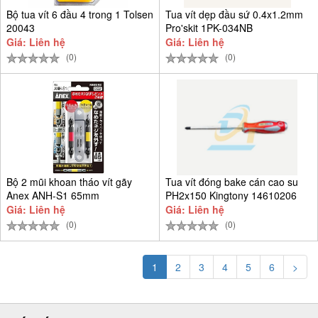
Bộ tua vít 6 đầu 4 trong 1 Tolsen
Tua vít dẹp đầu sứ 0.4x1.2mm
20043
Pro'skit 1PK-034NB
Giá: Liên hệ
Giá: Liên hệ
(0)
(0)
Bộ 2 mũi khoan tháo vít gãy
Tua vít đóng bake cán cao su
Anex ANH-S1 65mm
PH2x150 Kingtony 14610206
Giá: Liên hệ
Giá: Liên hệ
(0)
(0)
1
2
3
4
5
6
>