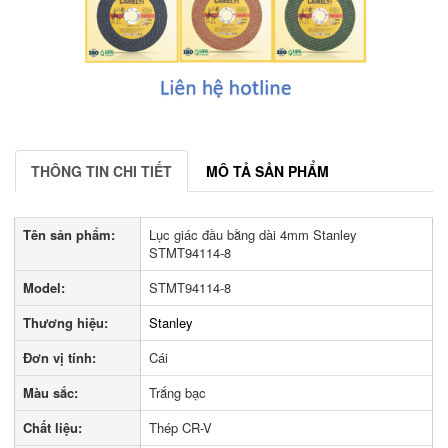
THÔNG TIN CHI TIẾT
MÔ TẢ SẢN PHẨM
Tên sản phẩm:
Lục giác đầu bằng dài 4mm Stanley
STMT94114-8
Model:
STMT94114-8
Thương hiệu:
Stanley
Đơn vị tính:
Cái
Màu sắc:
Trắng bạc
Chất liệu:
Thép CR-V