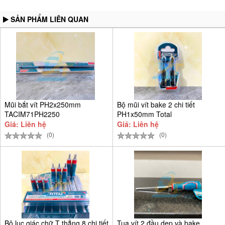
SẢN PHẨM LIÊN QUAN
Mũi bắt vít PH2x250mm
Bộ mũi vít bake 2 chi tiết
TACIM71PH2250
PH1x50mm Total
TACIM71PH150
Giá: Liên hệ
Giá: Liên hệ
(0)
(0)
Bộ lục giác chữ T thẳng 8 chi tiết
Tua vít 2 đầu dẹp và bake